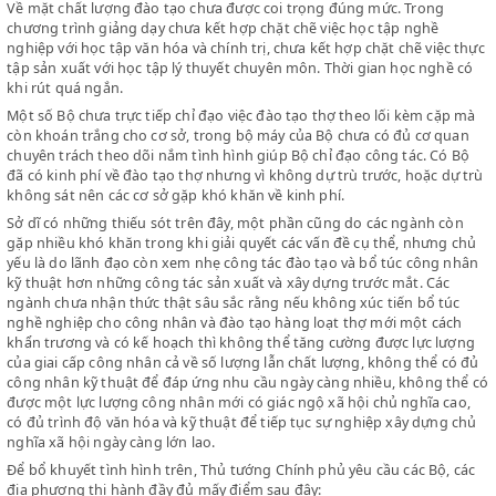
theo lối kèm cặp làm chưa đầy đủ. Một số Bộ chưa giúp cáccơ sở 
chương trình, biên soạn các bài giảng về lý thuyết, về thực tập.
Nhiều xí nghiệp, công trường thường không đủ tài liệu để giảng 
cho anh em những tri thức cơ bản cần thiết nhất về nghề nghiệp.
Về mặt chất lượng đào tạo chưa được coi trọng đúng mức. Trong
chương trình giảng dạy chưa kết hợp chặt chẽ việc học tập nghề
nghiệp với học tập văn hóa và chính trị, chưa kết hợp chặt chẽ việ
tập sản xuất với học tập lý thuyết chuyên môn. Thời gian học ngh
khi rút quá ngắn.
Một số Bộ chưa trực tiếp chỉ đạo việc đào tạo thợ theo lối kèm c
còn khoán trắng cho cơ sở, trong bộ máy của Bộ chưa có đủ cơ 
chuyên trách theo dõi nắm tình hình giúp Bộ chỉ đạo công tác. C
đã có kinh phí về đào tạo thợ nhưng vì không dự trù trước, hoặc 
không sát nên các cơ sở gặp khó khăn về kinh phí.
Sở dĩ có những thiếu sót trên đây, một phần cũng do các ngành 
gặp nhiều khó khăn trong khi giải quyết các vấn đề cụ thể, nhưn
yếu là do lãnh đạo còn xem nhẹ công tác đào tạo và bổ túc công
kỹ thuật hơn những công tác sản xuất và xây dựng trước mắt. Cá
ngành chưa nhận thức thật sâu sắc rằng nếu không xúc tiến bổ t
nghề nghiệp cho công nhân và đào tạo hàng loạt thợ mới một c
khẩn trương và có kế hoạch thì không thể tăng cường được lực 