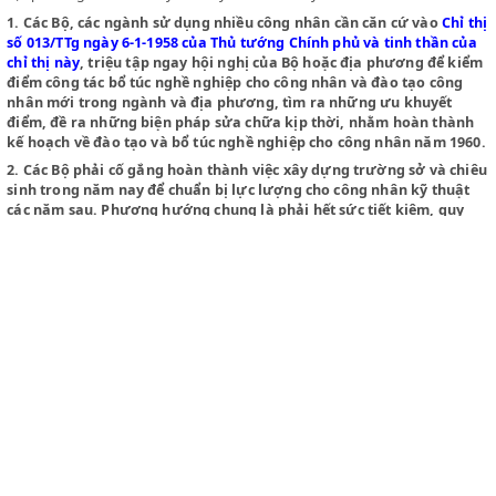
của giai cấp công nhân cả về số lượng lẫn chất lượng, không thể 
công nhân kỹ thuật để đáp ứng nhu cầu ngày càng nhiều, không 
được một lực lượng công nhân mới có giác ngộ xã hội chủ nghĩa 
có đủ trình độ văn hóa và kỹ thuật để tiếp tục sự nghiệp xây dựn
nghĩa xã hội ngày càng lớn lao.
Để bổ khuyết tình hình trên, Thủ tướng Chính phủ yêu cầu các Bộ
địa phương thi hành đầy đủ mấy điểm sau đây:
1.
Các Bộ, các ngành sử dụng nhiều công nhân cần căn cứ vào
số 013/TTg ngày 6-1-1958 của Thủ tướng Chính phủ và tinh thầ
chỉ thị này
, triệu tập ngay hội nghị của Bộ hoặc địa phương đ
điểm công tác bổ túc nghề nghiệp cho công nhân và đào tạo c
nhân mới trong ngành và địa phương, tìm ra những ưu khuyế
điểm, đề ra những biện pháp sửa chữa kịp thời, nhằm hoàn t
kế hoạch về đào tạo và bổ túc nghề nghiệp cho công nhân năm
2.
Các Bộ phải cố gắng hoàn thành việc xây dựng trường sở và
sinh trong năm nay để chuẩn bị lực lượng cho công nhân kỹ t
các năm sau. Phương hướng chung là phải hết sức tiết kiệm, 
mô xây dựng phải từ nhỏ đến lớn. Các bộ phận phải làm xong
các dự án để gửi lên Uỷ ban Kế hoạch Nhà nước xét duyệt. Tro
trường hợp nếu thấy một số trường không đủ điều kiện hoàn
CLEX
trong năm nay, thì tranh thủ làm trước một số nhà để kịp mở