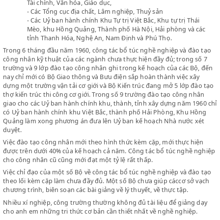
trúc, Thuỷ lợi, Giao thông và Bưu điện, Nông nghiệp, Nô
trường quốc doanh, Nội thương, Ngoại thương, Quốc ph
Tài chính, Văn hóa, Giáo dục,
- Các Tổng cục địa chất, Lâm nghiệp, Thuỷ sản
- Các Uỷ ban hành chính Khu Tự trị Việt Bắc, Khu tự trị Thá
Mèo, khu Hồng Quảng, Thành phố Hà Nội, Hải phòng và 
tỉnh Thanh Hóa, Nghệ An, Nam Định và Phú Thọ.
Trong 6 tháng đầu năm 1960, công tác bổ túc nghề nghiệp và đà
công nhân kỹ thuật của các ngành chưa thực hiện đầy đủ; trong s
trường và 9 lớp đào tạo công nhân ghi trong kế hoạch của các Bộ
nay chỉ mới có Bộ Giao thông và Bưu điện sắp hoàn thành việc xâ
dựng một trường vận tải cơ giới và Bộ Kiến trúc đang mở 5 lớp đ
thợ kiến trúc thi công cơ giới. Trong số 9 trường đào tạo công n
giao cho các Uỷ ban hành chính khu, thành, tỉnh xây dựng năm 1
có Uỷ ban hành chính khu Việt Bắc, thành phố Hải Phòng, Khu H
Quảng làm xong phương án đưa lên Uỷ ban kế hoạch Nhà nước x
duyệt.
Việc đào tạo công nhân mới theo hình thức kèm cặp, mới thực hi
được trên dưới 40% của kế hoạch cả năm. Công tác bổ túc nghề 
cho công nhân cũ cũng mới đạt một tỷ lệ rất thấp.
Việc chỉ đạo của một số Bộ về công tác bổ túc nghề nghiệp và đà