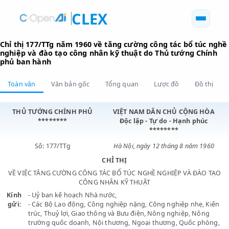
CLEX
Chỉ thị 177/TTg năm 1960 về tăng cường công tác bổ tú
nghiệp và đào tạo công nhân kỹ thuật do Thủ tướng Ch
phủ ban hành
Toàn văn
Văn bản gốc
Tổng quan
Lược đồ
Đồ 
THỦ TƯỚNG CHÍNH PHỦ
VIỆT NAM DÂN CHỦ CỘNG 
********
Độc lập - Tự do - Hạnh phú
********
Số: 177/TTg
Hà Nội, ngày 12 tháng 8 năm 1
CHỈ THỊ
VỀ VIỆC TĂNG CƯỜNG CÔNG TÁC BỔ TÚC NGHỀ NGHIỆP VÀ ĐÀO
CÔNG NHÂN KỸ THUẬT
Kính
- Uỷ ban kế hoạch Nhà nước,
gửi:
- Các Bộ Lao động, Công nghiệp nặng, Công nghiệp nhẹ,