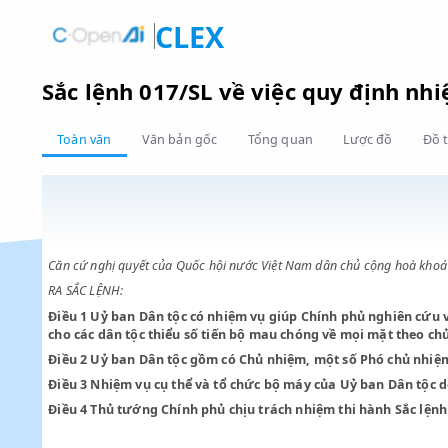
CLEX
Sắc lệnh 017/SL về việc quy địn
Toàn văn
Văn bản gốc
Tổng quan
Lược đồ
Căn cứ nghị quyết của Quốc hội nước Việt Nam dân chủ cộng h
RA SẮC LỆNH:
Điều 1
Uỷ ban Dân tộc có nhiệm vụ giúp Chính phủ nghiê
cho các dân tộc thiểu số tiến bộ mau chóng về mọi mặt t
Điều 2
Uỷ ban Dân tộc gồm có Chủ nhiệm, một số Phó chủ
Điều 3
Nhiệm vụ cụ thể và tổ chức bộ máy của Uỷ ban Dâ