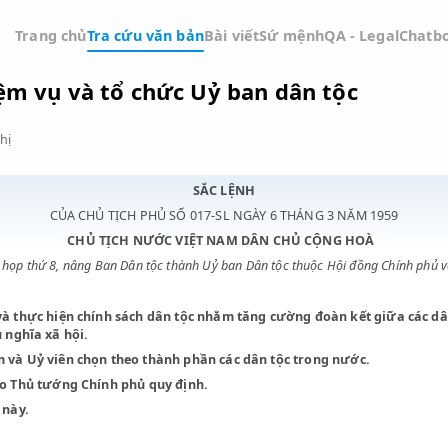
Trang chủ
Tra cứu văn bản
Bài viết
Sứ mệnh
QA -
h nhiệm vụ và tổ chức Uỷ ban dân tộc
Đồ thị
SẮC LỆNH
CỦA CHỦ TỊCH PHỦ SỐ 017-SL NGÀY 6 THÁNG 3 NĂ
CHỦ TỊCH NƯỚC VIỆT NAM DÂN CHỦ CỘNG 
oà khoá họp thứ 8, nâng Ban Dân tộc thành Uỷ ban Dân tộc thuộc Hội 
n cứu và thực hiện chính sách dân tộc nhằm tăng cường đoàn kế
heo chủ nghĩa xã hội.
 nhiệm và Uỷ viên chọn theo thành phần các dân tộc trong nướ
n tộc do Thủ tướng Chính phủ quy định.