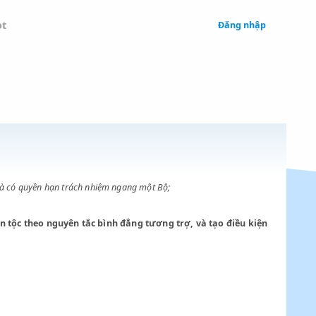
 Legal
Chatbot
M 1959
HOÀ
đồng Chính phủ và có quyền hạn trách nhiệm ngang một Bộ;
t giữa các dân tộc theo nguyên tắc bình đẳng tương trợ, và tạo
c.