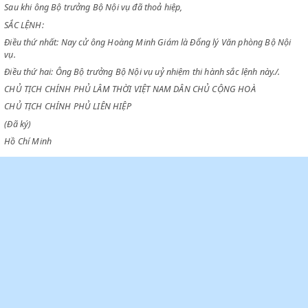
Chiểu theo bản tuyên cáo ngày 28 tháng 8 năm 1945 về việc thành lập
phủ lâm thời Việt Nam dân chủ Cộng hoà,
Sau khi ông Bộ trưởng Bộ Nội vụ đã thoả hiệp,
SẮC LỆNH:
Điều thứ nhất: Nay cử ông Hoàng Minh Giám là Đổng lý Văn phòng Bộ
vụ.
Điều thứ hai: Ông Bộ trưởng Bộ Nội vụ uỷ nhiệm thi hành sắc lệnh này./
CHỦ TỊCH CHÍNH PHỦ LÂM THỜI VIỆT NAM DÂN CHỦ CỘNG HOÀ
CHỦ TỊCH CHÍNH PHỦ LIÊN HIỆP
(Đã ký)
Hồ Chí Minh