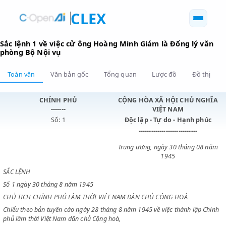
CLEX
Sắc lệnh 1 về việc cử ông Hoàng Minh Giám là Đổng lý 
phòng Bộ Nội vụ
Toàn văn
Văn bản gốc
Tổng quan
Lược đồ
Đồ 
CHÍNH PHỦ
CỘNG HÒA XÃ HỘI CHỦ N
-------
VIỆT NAM
Số: 1
Độc lập - Tự do - Hạnh p
----------------------------
Trung ương, ngày 30 tháng 0
1945
SẮC LỆNH
Số 1 ngày 30 tháng 8 năm 1945
CHỦ TỊCH CHÍNH PHỦ LÂM THỜI VIỆT NAM DÂN CHỦ CỘNG HOÀ