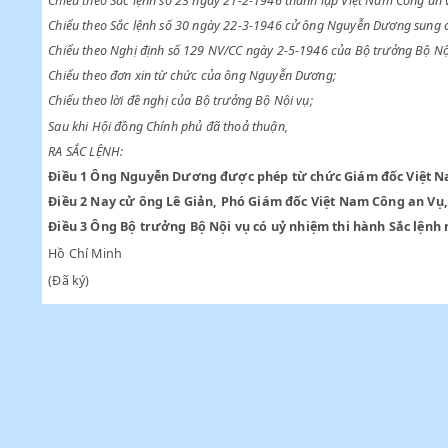
Chiểu theo Sắc lệnh ngày 5-5-1946 tổ chức Bộ Nội vụ;
Chiểu theo Sắc lệnh số 23 ngày 21-2-1946 thành lập Việt Nam 
Chiểu theo Sắc lệnh số 30 ngày 22-3-1946 cử ông Nguyễn Dươ
Chiểu theo Nghị định số 129 NV/CC ngày 2-5-1946 của Bộ trưở
Chiểu theo đơn xin từ chức của ông Nguyễn Dương;
Chiểu theo lời đề nghị của Bộ trưởng Bộ Nội vụ;
Sau khi Hội đồng Chính phủ đã thoả thuận,
RA SẮC LỆNH:
Điều 1
Ông Nguyễn Dương được phép từ chức Giám đốc V
Điều 2
Nay cử ông Lê Giản, Phó Giám đốc Việt Nam Côn
Điều 3
Ông Bộ trưởng Bộ Nội vụ có uỷ nhiệm thi hành Sắ
Hồ Chí Minh
(Đã ký)