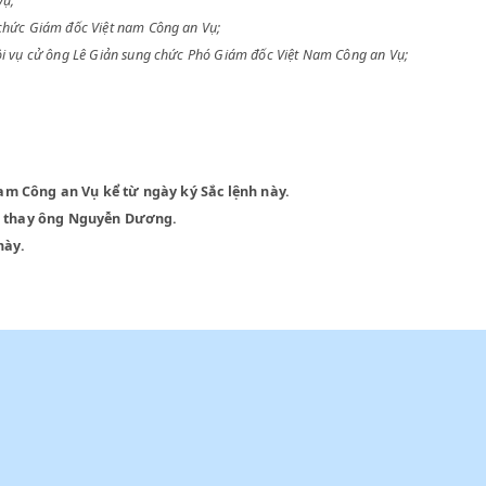
Công an vụ;
ng sung chức Giám đốc Việt nam Công an Vụ;
ng Bộ Nội vụ cử ông Lê Giản sung chức Phó Giám đốc Việt Nam Công an 
iệt Nam Công an Vụ kể từ ngày ký Sắc lệnh này.
g an Vụ, thay ông Nguyễn Dương.
c lệnh này.