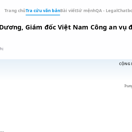
Trang chủ
Tra cứu văn bản
Bài viết
Sứ mệnh
QA -
uyễn Dương, Giám đốc Việt Nam Công
Đồ thị