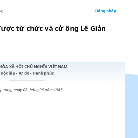
 Legal
Chatbot
 an vụ được từ chức và cử ông Lê G
CỘNG HÒA XÃ HỘI CHỦ NGHĨA VIỆT NAM
Độc lập - Tự do - Hạnh phúc
----------------------------
Trung ương, ngày 08 tháng 06 năm 1946