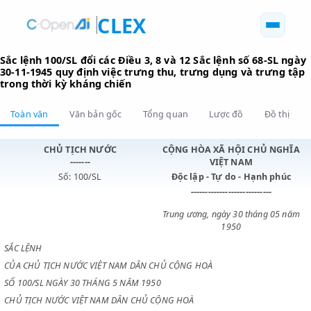
CLEX
Sắc lệnh 100/SL đổi các Điều 3, 8 và 12 Sắc lệnh số 68-S
30-11-1945 quy định việc trưng thu, trưng dụng và trưn
trong thời kỳ kháng chiến
Toàn văn
Văn bản gốc
Tổng quan
Lược đồ
Đồ 
CHỦ TỊCH NƯỚC
CỘNG HÒA XÃ HỘI CHỦ N
-------
VIỆT NAM
Số: 100/SL
Độc lập - Tự do - Hạnh p
----------------------------
Trung ương, ngày 30 tháng 0
1950
SẮC LỆNH
CỦA CHỦ TỊCH NƯỚC VIỆT NAM DÂN CHỦ CỘNG HOÀ