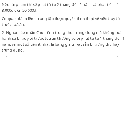
- Một đại biểu các đoàn thể nhân dân
do UBKCHC tỉnh cử.......................... Hội viên"
"2 mới:
1- Người nào nhận được lệnh trưng tập mà không thi hành sẽ bị t
trước toà án thường và bị phạt tù từ 6 ngày đến 3 tháng và phạt t
100đ đến 2.000đ, hoặc một trong hai hình phạt ấy.
Nếu tái phạm thì sẽ phạt tù từ 2 tháng đến 2 năm, và phạt tiền từ
3.000đ đến 20.000đ.
Cơ quan đã ra lệnh trưng tập được quyền định đoạt về việc truy t
trước toà án.
2- Người nào nhận được lệnh trưng thu, trưng dụng mà không t
hành sẽ bị truy tố trước toà án thường và bị phạt tù từ 1 tháng đ
năm, và một số tiền ít nhất là bằng giá trị vật sản bị trưng thu ha
trưng dụng.
Nếu tái phạm thì sẽ bị phạt tù từ 3 tháng đến 3 năm và một số tiề
nhất là bằng hai giá trị vật sản bị trung thu hay trưng dụng. Ngoà
động sản hay bất động sản ghi trong lệnh trung thu hay trưng 
CLEX
còn có thể bị tịch thu.