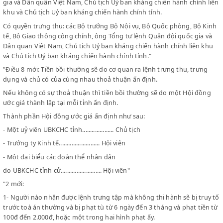
Gặp những trường hợp cần kíp, Chủ tịch Uỷ ban kháng chiến hàn
chính liên khu được quyền trưng tập, nhưng phải báo cáo ngay l
Chính phủ.
Có quyền trưng dụng: các Bộ trưởng, ông Tổng tư lệnh Quân đội
gia và Dân quân Việt Nam, Chủ tịch Uỷ ban kháng chiến hành chín
khu và Chủ tịch Uỷ ban kháng chiến hành chính tỉnh.
Có quyền trưng thu: các Bộ trưởng Bộ Nội vụ, Bộ Quốc phòng, Bộ
tế, Bộ Giao thông công chính, ông Tổng tư lệnh Quân đội quốc gi
Dân quan Việt Nam, Chủ tịch Uỷ ban kháng chiến hành chính liên
và Chủ tịch Uỷ ban kháng chiến hành chính tỉnh."
"Điều 8 mới: Tiền bồi thường sẽ do cơ quan ra lệnh trưng thu, tr
dụng và chủ có của cùng nhau thoả thuận ấn định.
Nếu không có sự thoả thuận thì tiền bồi thường sẽ do một Hội 
ước giá thành lập tại mỗi tỉnh ấn định.
Thành phần Hội đồng ước giá ấn định như sau:
- Một uỷ viên UBKCHC tỉnh.................... Chủ tịch
- Trưởng ty Kinh tế.......................... Hội viên