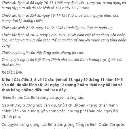
SỐ 100/SL NGÀY 30 THÁNG 5 NĂM 1950
CHỦ TỊCH NƯỚC VIỆT NAM DÂN CHỦ CỘNG HOÀ
Chiểu sắc lệnh số 68 ngày 30-11-1945 quy định việc trưng thu, trưng d
trưng tập, sửa đổi do sắc lệnh số 121 ngày 12-7-1946;
Chiểu sắc lệnh số 254-SL ngày 19-11-1948 tổ chức chính quyền nhân d
trong thời kỳ kháng chiến;
Chiểu sắn lệnh 21-SL ngày 14-12-1946 thành lập các Toà án quân sự;
Chiểu sắc lệnh số 20-SL ngày 12-2- 1950 quyết định việc tổng động viê
lực, vật lực và tài lực của toàn thể nhân dân để chuyển mạnh sang tổ
công;
Chiểu quyết nghị của Hội đồng quốc phòng tối cao;
Theo quyết nghị của Hội đồng Chính phủ sau khi Ban thường trực Quốc
thoả thuận;
RA SẮC LỆNH:
Điều 1
Các điều 3, 8 và 12 sắc lệnh số 68 ngày 30 tháng 11 năm 
sửa đổi do sắc lệnh số 121 ngày 12 tháng 7 năm 1946 nay bãi b
thay bằng những điều mới sau đây:
"Điều 3 mới: Các Bộ trưởng có quyền trưng tập.