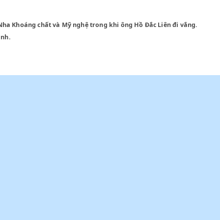
 đốc Nha Khoáng chất và Mỹ nghệ trong khi ông Hồ Đắc Liên đ
h thi hành.