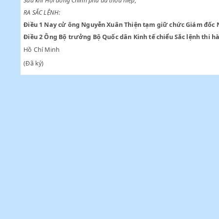
Chiểu theo lời đề nghị của ông Bộ trưởng Bộ Quốc dân Kinh tế;
Sau khi Hội đồng Chính phủ đã thoả hiệp,
RA SẮC LỆNH:
Điều 1
Nay cử ông Nguyễn Xuân Thiện tạm giữ chức Giám
Điều 2
Ông Bộ trưởng Bộ Quốc dân Kinh tế chiểu Sắc lện
Hồ Chí Minh
(Đã ký)