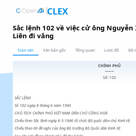
CLEX
Sắc lệnh 102 về việc cử ông Ng
Liên đi vắng
Toàn văn
Văn bản gốc
Tổng quan
Lược đồ
CHÍNH PHỦ
-------
Số: 102
SẮC LỆNH
Số 102 ngày 8 tháng 6 năm 1945
CHỦ TỊCH CHÍNH PHỦ VIỆT NAM DÂN CHỦ CỘNG HOÀ
Chiểu theo Sắc lệnh ngày 6-5-1946 tổ chức Bộ quốc dân chủ Kin