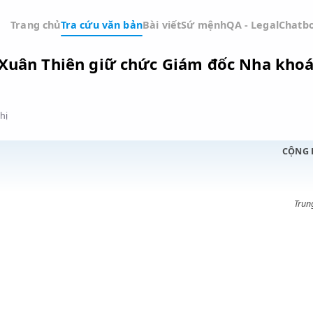
Trang chủ
Tra cứu văn bản
Bài viết
Sứ mệnh
QA -
uyễn Xuân Thiên giữ chức Giám đốc 
Đồ thị
h tế;