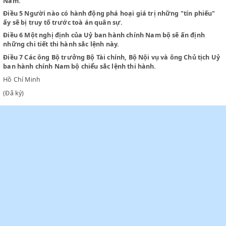
Điều 3
Tổng số giá trị những "tín phiếu" được phát hành theo đ
sắc lệnh này không được quá Hai mươi triệu đồng bạc. (20.000
đ).
Điều 4
Những "tín phiếu" này được phép lưu hành như giấy bạ
Nam.
Điều 5
Người nào có hành động phá hoại giá trị những "tín ph
ấy sẽ bị truy tố trước toà án quân sự.
Điều 6
Một nghị định của Uỷ ban hành chính Nam bộ sẽ ấn địn
những chi tiết thi hành sắc lệnh này.
Điều 7
Các ông Bộ trưởng Bộ Tài chính, Bộ Nội vụ và ông Chủ t
ban hành chính Nam bộ chiểu sắc lệnh thi hành.
Hồ Chí Minh
(Đã ký)