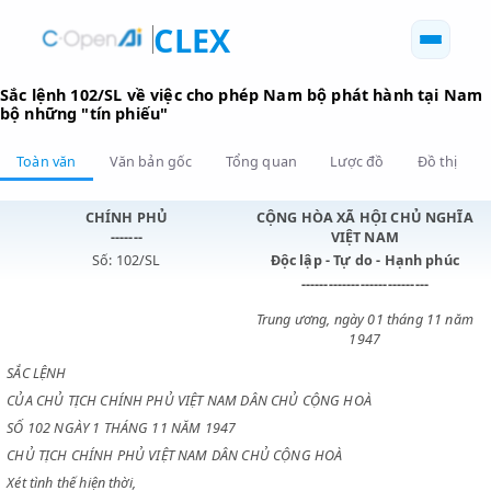
CLEX
Sắc lệnh 102/SL về việc cho phép Nam bộ phát hành tạ
bộ những "tín phiếu"
Toàn văn
Văn bản gốc
Tổng quan
Lược đồ
Đồ 
CHÍNH PHỦ
CỘNG HÒA XÃ HỘI CHỦ N
-------
VIỆT NAM
Số: 102/SL
Độc lập - Tự do - Hạnh p
----------------------------
Trung ương, ngày 01 tháng 1
1947
SẮC LỆNH
CỦA CHỦ TỊCH CHÍNH PHỦ VIỆT NAM DÂN CHỦ CỘNG HOÀ
SỐ 102 NGÀY 1 THÁNG 11 NĂM 1947