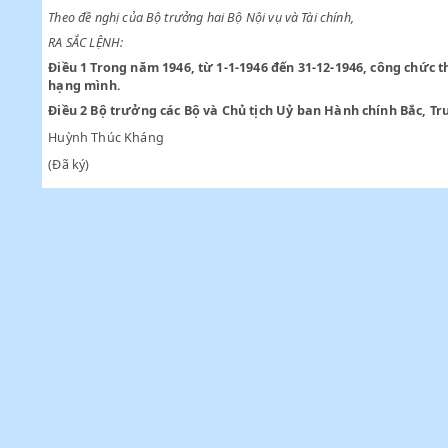
một nơi quá hạn 15 ngày,
Xét rằng trong tình thế hiện thời, công chức di chuyển rất tốn k
Theo đề nghị của Bộ trưởng hai Bộ Nội vụ và Tài chính,
RA SẮC LỆNH:
Điều 1
Trong năm 1946, từ 1-1-1946 đến 31-12-1946, công
hạng mình.
Điều 2
Bộ trưởng các Bộ và Chủ tịch Uỷ ban Hành chính B
Huỳnh Thúc Kháng
(Đã ký)