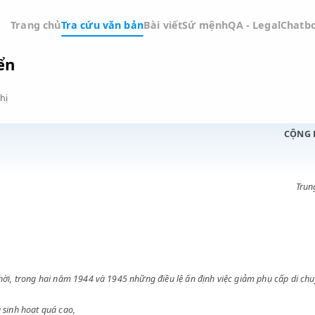
Trang chủ
Tra cứu văn bản
Bài viết
Sứ mệnh
QA -
chuyển
Đồ thị
 tạm thời, trong hai năm 1944 và 1945 những điều lệ ấn định việc giảm 