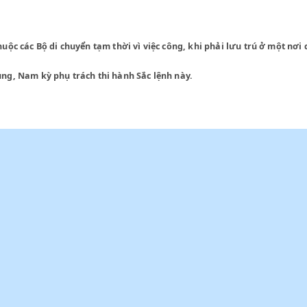
ém vì giá sinh hoạt quá cao,
 chức thuộc các Bộ di chuyển tạm thời vì việc công, khi phải lư
ắc, Trung, Nam kỳ phụ trách thi hành Sắc lệnh này.