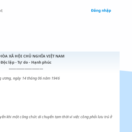
 Legal
Chatbot
CỘNG HÒA XÃ HỘI CHỦ NGHĨA VIỆT NAM
Độc lập - Tự do - Hạnh phúc
----------------------------
Trung ương, ngày 14 tháng 06 năm 1946
phụ cấp di chuyển khi một công chức di chuyển tạm thời vì việc công ph