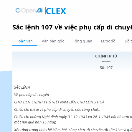
CLEX
Sắc lệnh 107 về việc phụ cấp di 
Toàn văn
Văn bản gốc
Tổng quan
Lược đồ
CHÍNH PHỦ
-------
Số: 107
SẮC LỆNH
Về phụ cấp di chuyển
CHỦ TỊCH CHÍNH PHỦ VIỆT NAM DÂN CHỦ CỘNG HOÀ
Chiểu chi thể lệ về phụ cấp di chuyển các công chức,
Chiểu chi những Nghị định ngày 31-12-1943 và 26-1-1945 bãi bỏ