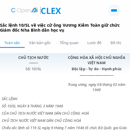
CLEX
Sắc lệnh 10/SL về việc cử ông Vương Kiêm Toàn giữ ch
Giám đốc Nha Bình dân học vụ
Toàn văn
Văn bản gốc
Tổng quan
Lược đồ
Đồ 
CHỦ TỊCH NƯỚC
CỘNG HÒA XÃ HỘI CHỦ N
-------
VIỆT NAM
Số: 10/SL
Độc lập - Tự do - Hạnh p
----------------------------
Trung ương, ngày 08 tháng 0
1949
SẮC LỆNH
SỐ 10/SL NGÀY 8 THÁNG 3 NĂM 1949
CỦA CHỦ TỊCH NƯỚC VIỆT NAM DÂN CHỦ CỘNG HOÀ