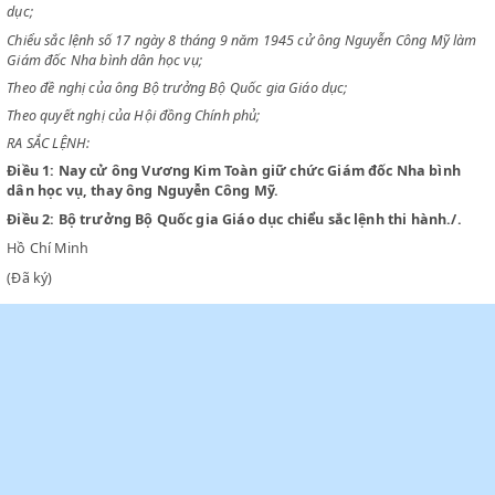
CHỦ TỊCH NƯỚC VIỆT NAM DÂN CHỦ CỘNG HOÀ
Chiểu sắc lệnh số 119-SL ngày 9 tháng 7 năm 1946 tổ chức Bộ Quốc gi
dục;
Chiểu sắc lệnh số 17 ngày 8 tháng 9 năm 1945 cử ông Nguyễn Công M
Giám đốc Nha bình dân học vụ;
Theo đề nghị của ông Bộ trưởng Bộ Quốc gia Giáo dục;
Theo quyết nghị của Hội đồng Chính phủ;
RA SẮC LỆNH:
Điều 1:
Nay cử ông Vương Kim Toàn giữ chức Giám đốc Nha bì
dân học vụ, thay ông Nguyễn Công Mỹ.
Điều 2:
Bộ trưởng Bộ Quốc gia Giáo dục chiểu sắc lệnh thi hành
Hồ Chí Minh
(Đã ký)