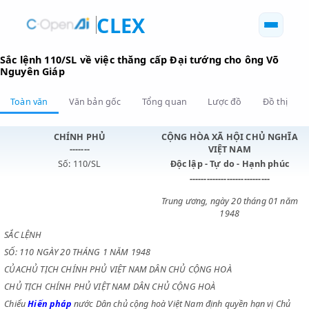
CLEX
Sắc lệnh 110/SL về việc thăng cấp Đại tướng cho ông V
Nguyên Giáp
Toàn văn
Văn bản gốc
Tổng quan
Lược đồ
Đồ 
CHÍNH PHỦ
CỘNG HÒA XÃ HỘI CHỦ N
-------
VIỆT NAM
Số: 110/SL
Độc lập - Tự do - Hạnh p
----------------------------
Trung ương, ngày 20 tháng 0
1948
SẮC LỆNH
SỐ: 110 NGÀY 20 THÁNG 1 NĂM 1948
CỦACHỦ TỊCH CHÍNH PHỦ VIỆT NAM DÂN CHỦ CỘNG HOÀ