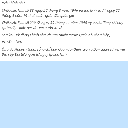
CHỦ TỊCH CHÍNH PHỦ VIỆT NAM DÂN CHỦ CỘNG HOÀ
Chiểu
Hiến pháp
nước Dân chủ cộng hoà Việt Nam định quyền hạn vị 
tịch Chính phủ,
Chiểu sắc lệnh số 33 ngày 22 tháng 3 năm 1946 và sắc lệnh số 71 ngày
tháng 5 năm 1946 tổ chức quân đội quốc gia,
Chiểu sắc lệnh số 230-SL ngày 30 tháng 11 năm 1946 uỷ quyền Tổng ch
Quân đội Quốc gia và Dân quân Tự vệ,
Sau khi Hội đồng Chính phủ và Ban thường trực Quốc hội thoả hiệp,
RA SẮC LỆNH:
Ông Võ Nguyên Giáp, Tổng chỉ huy Quân đội Quốc gia và Dân quân Tự 
thụ cấp Đại tướng kể từ ngày ký sắc lệnh.