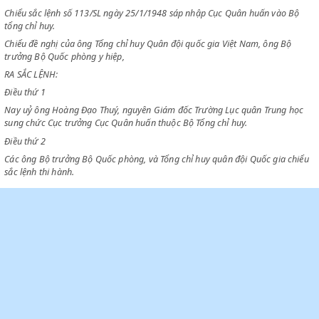
CHỦ TỊCH CHÍNH PHỦ VIỆT NAM DÂN CHỦ CỘNG HOÀ
Chiểu sắc lệnh số 47/SL ngày 1/5/1947 tổ chức Bộ tổng chỉ huy.
Chiểu sắc lệnh số 113/SL ngày 25/1/1948 sáp nhập Cục Quân huấn vào
tổng chỉ huy.
Chiểu đề nghị của ông Tổng chỉ huy Quân đội quốc gia Việt Nam, ông 
trưởng Bộ Quốc phòng y hiệp,
RA SẮC LỆNH:
Điều thứ 1
Nay uỷ ông Hoàng Đạo Thuý, nguyên Giám đốc Trường Lục quân Trung
sung chức Cục trưởng Cục Quân huấn thuộc Bộ Tổng chỉ huy.
Điều thứ 2
Các ông Bộ trưởng Bộ Quốc phòng, và Tổng chỉ huy quân đội Quốc gia
sắc lệnh thi hành.