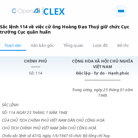
CLEX
Sắc lệnh 114 về việc cử ông Hoàng Đạo Thuý giữ chức 
trưởng Cục quân huấn
Toàn văn
Văn bản gốc
Tổng quan
Lược đồ
Đồ 
CHÍNH PHỦ
CỘNG HÒA XÃ HỘI CHỦ N
-------
VIỆT NAM
Số: 114
Độc lập - Tự do - Hạnh p
----------------------------
Trung ương, ngày 25 tháng 0
1948
SẮC LỆNH
SỐ: 114 NGÀY 25 THÁNG 1 NĂM 1948
CỦA CHỦ TỊCH CHÍNH PHỦ VIỆT NAM DÂN CHỦ CỘNG HOÀ