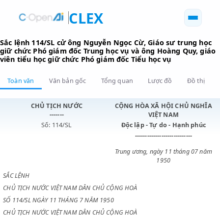
CLEX
Sắc lệnh 114/SL cử ông Nguyễn Ngọc Cừ, Giáo sư trung
giữ chức Phó giám đốc Trung học vụ và ông Hoàng Quy,
viên tiểu học giữ chức Phó giám đốc Tiểu học vụ
Toàn văn
Văn bản gốc
Tổng quan
Lược đồ
Đồ 
CHỦ TỊCH NƯỚC
CỘNG HÒA XÃ HỘI CHỦ N
-------
VIỆT NAM
Số: 114/SL
Độc lập - Tự do - Hạnh p
----------------------------
Trung ương, ngày 11 tháng 0
1950
SẮC LỆNH
CHỦ TỊCH NƯỚC VIỆT NAM DÂN CHỦ CỘNG HOÀ