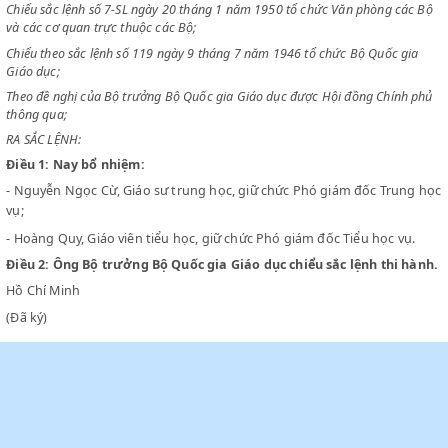
SỐ 114/SL NGÀY 11 THÁNG 7 NĂM 1950
CHỦ TỊCH NƯỚC VIỆT NAM DÂN CHỦ CỘNG HOÀ
Chiểu sắc lệnh số 7-SL ngày 20 tháng 1 năm 1950 tổ chức Văn phòng 
và các cơ quan trực thuộc các Bộ;
Chiểu theo sắc lệnh số 119 ngày 9 tháng 7 năm 1946 tổ chức Bộ Quốc 
Giáo dục;
Theo đề nghị của Bộ trưởng Bộ Quốc gia Giáo dục được Hội đồng Chín
thông qua;
RA SẮC LỆNH:
Điều 1:
Nay bổ nhiệm:
- Nguyễn Ngọc Cừ, Giáo sư trung học, giữ chức Phó giám đốc Tru
vụ;
- Hoàng Quy, Giáo viên tiểu học, giữ chức Phó giám đốc Tiểu học v
Điều 2:
Ông Bộ trưởng Bộ Quốc gia Giáo dục chiểu sắc lệnh thi
Hồ Chí Minh
(Đã ký)