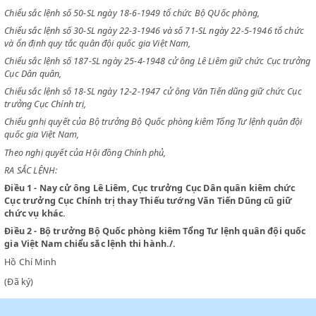
CHỦ TỊCH
CHÍNH PHỦ VIỆT NAM DÂN CHỦ CỘNG HOÀ
Chiểu sắc lệnh số 50-SL ngày 18-6-1949 tổ chức Bộ QUốc phòng,
Chiểu sắc lệnh số 30-SL ngày 22-3-1946 và số 71-SL ngày 22-5-1946 tổ
và ổn định quy tắc quân đội quốc gia Việt Nam,
Chiểu sắc lệnh số 187-SL ngày 25-4-1948 cử ông Lê Liêm giữ chức Cục
Cục Dân quân,
Chiểu sắc lệnh số 18-SL ngày 12-2-1947 cử ông Văn Tiến dũng giữ chứ
trưởng Cục Chính trị,
Chiểu gnhị quyết của Bộ trưởng Bộ Quốc phòng kiêm Tổng Tư lệnh quâ
quốc gia Việt Nam,
Theo nghị quyết của Hội đồng Chính phủ,
RA SẮC LỆNH:
Điều 1
- Nay cử ông Lê Liêm, Cục trưởng Cục Dân quân kiêm c
Cục trưởng Cục Chính trị thay Thiếu tướng Văn Tiến Dũng cũ g
chức vụ khác.
Điều 2
- Bộ trưởng Bộ Quốc phòng kiêm Tổng Tư lệnh quân đội
gia Việt Nam chiểu sắc lệnh thi hành./.