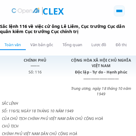
CLEX
Sắc lệnh 116 về việc cử ông Lê Liêm, Cục trưởng Cục d
quân kiêm Cục trưởng Cục chính trị
Toàn văn
Văn bản gốc
Tổng quan
Lược đồ
Đồ 
CHÍNH PHỦ
CỘNG HÒA XÃ HỘI CHỦ N
-------
VIỆT NAM
Số: 116
Độc lập - Tự do - Hạnh p
----------------------------
Trung ương, ngày 18 tháng 1
1949
SẮC LỆNH
SỐ: 116/SL NGÀY 18 THÁNG 10 NĂM 1949
CỦA CHỦ TỊCH CHÍNH PHỦ VIỆT NAM DÂN CHỦ CỘNG HOÀ