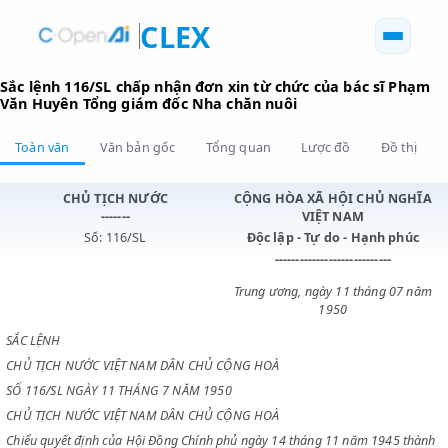
CLEX
Sắc lệnh 116/SL chấp nhận đơn xin từ chức của bác sĩ 
Văn Huyên Tổng giám đốc Nha chăn nuôi
Toàn văn
Văn bản gốc
Tổng quan
Lược đồ
Đồ 
CHỦ TỊCH NƯỚC
CỘNG HÒA XÃ HỘI CHỦ N
-------
VIỆT NAM
Số: 116/SL
Độc lập - Tự do - Hạnh p
----------------------------
Trung ương, ngày 11 tháng 0
1950
SẮC LỆNH
CHỦ TỊCH NƯỚC VIỆT NAM DÂN CHỦ CỘNG HOÀ
SỐ 116/SL NGÀY 11 THÁNG 7 NĂM 1950