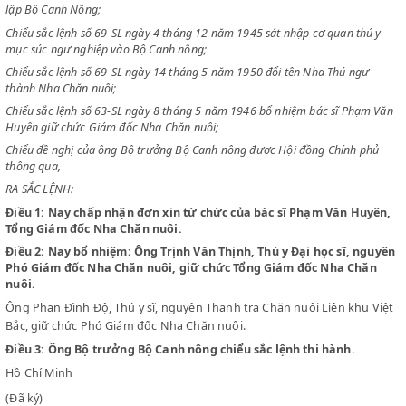
CHỦ TỊCH NƯỚC VIỆT NAM DÂN CHỦ CỘNG HOÀ
Chiểu quyết định của Hội Đồng Chính phủ ngày 14 tháng 11 năm 1945
lập Bộ Canh Nông;
Chiểu sắc lệnh số 69-SL ngày 4 tháng 12 năm 1945 sát nhập cơ quan th
mục súc ngư nghiệp vào Bộ Canh nông;
Chiểu sắc lệnh số 69-SL ngày 14 tháng 5 năm 1950 đổi tên Nha Thú ng
thành Nha Chăn nuôi;
Chiểu sắc lệnh số 63-SL ngày 8 tháng 5 năm 1946 bổ nhiệm bác sĩ Ph
Huyên giữ chức Giám đốc Nha Chăn nuôi;
Chiểu đề nghị của ông Bộ trưởng Bộ Canh nông được Hội đồng Chính 
thông qua,
RA SẮC LỆNH:
Điều 1:
Nay chấp nhận đơn xin từ chức của bác sĩ Phạm Văn H
Tổng Giám đốc Nha Chăn nuôi.
Điều 2:
Nay bổ nhiệm: Ông Trịnh Văn Thịnh, Thú y Đại học sĩ, 
Phó Giám đốc Nha Chăn nuôi, giữ chức Tổng Giám đốc Nha Ch
nuôi.
Ông Phan Đình Độ, Thú y sĩ, nguyên Thanh tra Chăn nuôi Liên khu