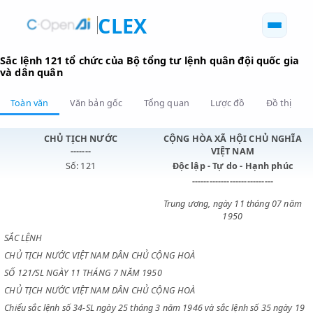
CLEX
Sắc lệnh 121 tổ chức của Bộ tổng tư lệnh quân đội quốc
và dân quân
Toàn văn
Văn bản gốc
Tổng quan
Lược đồ
Đồ 
CHỦ TỊCH NƯỚC
CỘNG HÒA XÃ HỘI CHỦ N
-------
VIỆT NAM
Số: 121
Độc lập - Tự do - Hạnh p
----------------------------
Trung ương, ngày 11 tháng 0
1950
SẮC LỆNH
CHỦ TỊCH NƯỚC VIỆT NAM DÂN CHỦ CỘNG HOÀ
SỐ 121/SL NGÀY 11 THÁNG 7 NĂM 1950