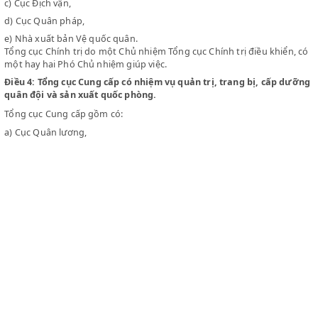
Điều 3:
Tổng cục Chính trị có nhiệm vụ giúp Tổng Tư lệnh chỉ đạ
quân đội về phương diện chính trị.
Tổng cục Chính trị gồm có:
a)
Ccụ Tổ chức,
b)
Cục Tuyên huấn,
c)
Cục Địch vận,
d)
Cục Quân pháp,
e)
Nhà xuất bản Vệ quốc quân.
Tổng cục Chính trị do một Chủ nhiệm Tổng cục Chính trị điều khi
một hay hai Phó Chủ nhiệm giúp việc.
Điều 4:
Tổng cục Cung cấp có nhiệm vụ quản trị, trang bị, cấp
quân đội và sản xuất quốc phòng.
Tổng cục Cung cấp gồm có:
a)
Cục Quân lương,
b)
Cục Quân y,
c)
Cục Quân vụ,
CLEX
d)
Cục Vận tải,