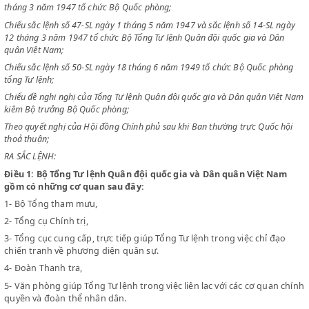
CHỦ TỊCH NƯỚC VIỆT NAM DÂN CHỦ CỘNG HOÀ
Chiểu sắc lệnh số 34-SL ngày 25 tháng 3 năm 1946 và sắc lệnh số 35 n
tháng 3 năm 1947 tổ chức Bộ Quốc phòng;
Chiểu sắc lệnh số 47-SL ngày 1 tháng 5 năm 1947 và sắc lệnh số 14-SL
12 tháng 3 năm 1947 tổ chức Bộ Tổng Tư lệnh Quân đội quốc gia và D
quân Việt Nam;
Chiểu sắc lệnh số 50-SL ngày 18 tháng 6 năm 1949 tổ chức Bộ Quốc p
tổng Tư lệnh;
Chiểu đề nghi nghị của Tổng Tư lệnh Quân đội quốc gia và Dân quân V
kiêm Bộ trưởng Bộ Quốc phòng;
Theo quyết nghị của Hội đồng Chính phủ sau khi Ban thường trực Quốc
thoả thuận;
RA SẮC LỆNH:
Điều 1:
Bộ Tổng Tư lệnh Quân đội quốc gia và Dân quân Việt N
gồm có những cơ quan sau đây:
1-
Bộ Tổng tham mưu,
2-
Tổng cụ Chính trị,
3-
Tổng cục cung cấp, trực tiếp giúp Tổng Tư lệnh trong việc chỉ đ