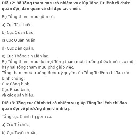
chiến tranh về phương diện quân sự.
4-
Đoàn Thanh tra,
5-
Văn phòng giúp Tổng Tư lệnh trong việc liên lạc với các cơ qua
quyền và đoàn thể nhân dân.
Điều 2:
Bộ Tổng tham mưu có nhiệm vụ giúp Tổng Tư lệnh tổ c
quân đội, dân quân và chỉ đạo tác chiến.
Bộ Tổng tham mưu gồm có:
a)
Cục Tác chiến,
b)
Cục Quân báo,
c)
Cục Quân huấn,
d)
Cục Dân quân,
e)
Cục Thông tin Liên lạc.
Bộ Tổng tham mưu do một Tổng tham mưu trưởng điều khiển, c
hay hai Tổng tham mưu phó giúp việc.
Tổng tham mưu trưởng được uỷ quyền của Tổng Tư lệnh chỉ đạo 
binh chủng:
Cục Công binh,
Cục Pháo binh,
và các quân hiệu.