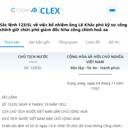
CLEX
Sắc lệnh 123/SL về việc bổ nhiệm ông Lê Khắc phó kỹ s
chính giữ chức phó giám đốc Nha công chính hoả xa
Toàn văn
Văn bản gốc
Tổng quan
Lược đồ
Đồ 
CHỦ TỊCH NƯỚC
CỘNG HÒA XÃ HỘI CHỦ N
-------
VIỆT NAM
Số: 123/SL
Độc lập - Tự do - Hạnh p
----------------------------
Trung ương, ngày 04 tháng 1
1952
SẮC LỆNH
SỐ 123/SL NGÀY 4 THÁNG 10 NĂM 1952
CỦA CHỦ TỊCH NƯỚC VIỆT NAM DÂN CHỦ CỘNG HOÀ