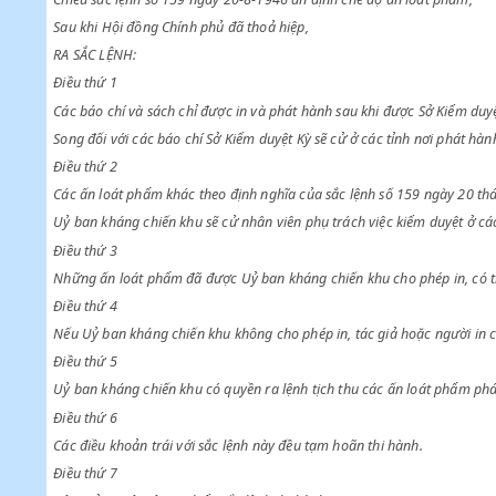
Chiểu sắc lệnh số 41 ngày 29-3-1946 ấn định chế độ báo chí,
Chiểu sắc lệnh số 159 ngày 20-8-1946 ấn định chế độ ấn loát 
Sau khi Hội đồng Chính phủ đã thoả hiệp,
RA SẮC LỆNH:
Điều thứ 1
Các báo chí và sách chỉ được in và phát hành sau khi được Sở 
Song đối với các báo chí Sở Kiểm duyệt Kỳ sẽ cử ở các tỉnh nơi 
Điều thứ 2
Các ấn loát phẩm khác theo định nghĩa của sắc lệnh số 159 ngà
Uỷ ban kháng chiến khu sẽ cử nhân viên phụ trách việc kiểm duy
Điều thứ 3
Những ấn loát phẩm đã được Uỷ ban kháng chiến khu cho phép i
Điều thứ 4
Nếu Uỷ ban kháng chiến khu không cho phép in, tác giả hoặc ng
Điều thứ 5
Uỷ ban kháng chiến khu có quyền ra lệnh tịch thu các ấn loát