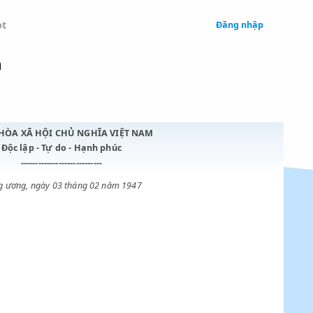
 Legal
Chatbot
loát phẩm
CỘNG HÒA XÃ HỘI CHỦ NGHĨA VIỆT NAM
Độc lập - Tự do - Hạnh phúc
----------------------------
Trung ương, ngày 03 tháng 02 năm 1947