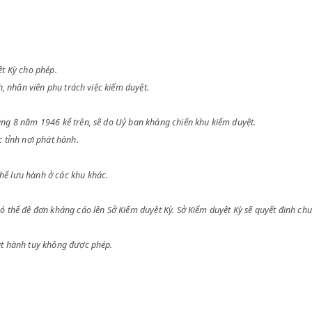
phẩm,
Kiểm duyệt Kỳ cho phép.
phát hành, nhân viên phụ trách việc kiểm duyệt.
y 20 tháng 8 năm 1946 kể trên, sẽ do Uỷ ban kháng chiến khu kiểm duyệ
ệt ở các tỉnh nơi phát hành.
n, có thể lưu hành ở các khu khác.
ười in có thể đệ đơn kháng cáo lên Sở Kiểm duyệt Kỳ. Sở Kiểm duyệt Kỳ 
 phẩm phát hành tuy không được phép.