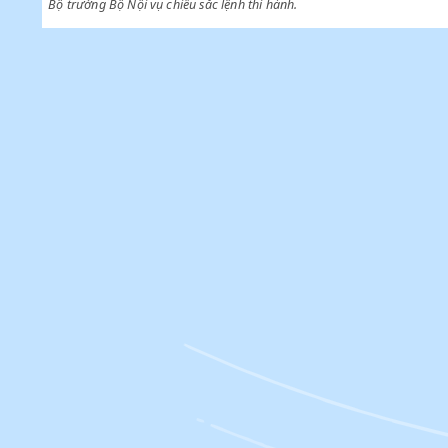
Điều thứ 6
Các điều khoản trái với sắc lệnh này đều tạm hoãn thi hành.
Điều thứ 7
Bộ trưởng Bộ Nội vụ chiểu sắc lệnh thi hành.