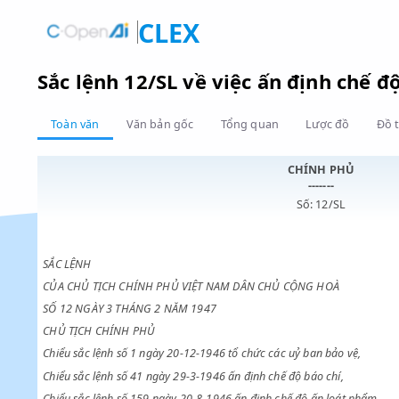
CLEX
Sắc lệnh 12/SL về việc ấn định c
Toàn văn
Văn bản gốc
Tổng quan
Lược đồ
CHÍNH PHỦ
-------
Số: 12/SL
SẮC LỆNH
CỦA CHỦ TỊCH CHÍNH PHỦ VIỆT NAM DÂN CHỦ CỘNG HOÀ
SỐ 12 NGÀY 3 THÁNG 2 NĂM 1947
CHỦ TỊCH CHÍNH PHỦ
Chiểu sắc lệnh số 1 ngày 20-12-1946 tổ chức các uỷ ban bảo vệ