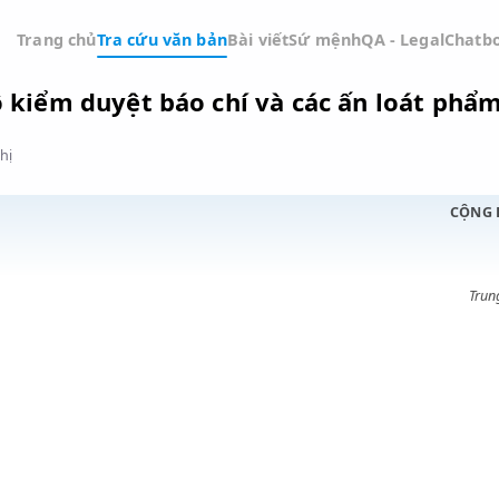
Trang chủ
Tra cứu văn bản
Bài viết
Sứ mệnh
QA -
hế độ kiểm duyệt báo chí và các ấn 
Đồ thị
,