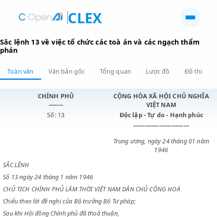
CLEX
Sắc lệnh 13 về việc tổ chức các toà án và các ngạch th
phán
Toàn văn
Văn bản gốc
Tổng quan
Lược đồ
Đồ 
CHÍNH PHỦ
CỘNG HÒA XÃ HỘI CHỦ N
-------
VIỆT NAM
Số: 13
Độc lập - Tự do - Hạnh p
----------------------------
Trung ương, ngày 24 tháng 0
1946
SẮC LỆNH
Số 13 ngày 24 tháng 1 năm 1946
CHỦ TỊCH CHÍNH PHỦ LÂM THỜI VIỆT NAM DÂN CHỦ CỘNG HOÀ