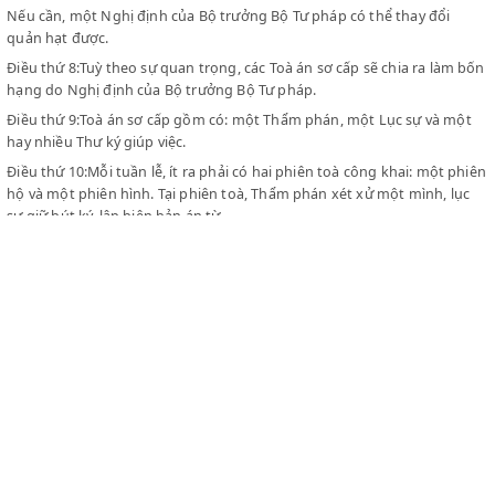
thu giữ tang vật, song phải lập biên bản minh bạch và không đư
phạm đến các đồ vật khác. Các tang vật thu giữ phải bao gói cẩn
và niêm phong rồi đệ ngay lên Toà án trên.
TIẾT THỨ NHÌ: TOÀ ÁN SƠ CẤP (Ở CÁC QUẬN)
Điều thứ 7:Ở mỗi quận (phủ, huyện, châu) có một Toà án sơ cấp,
hạt là địa hạt quận.
Nếu cần, một Nghị định của Bộ trưởng Bộ Tư pháp có thể thay đổ
quản hạt được.
Điều thứ 8:Tuỳ theo sự quan trọng, các Toà án sơ cấp sẽ chia ra l
hạng do Nghị định của Bộ trưởng Bộ Tư pháp.
Điều thứ 9:Toà án sơ cấp gồm có: một Thẩm phán, một Lục sự và
hay nhiều Thư ký giúp việc.
Điều thứ 10:Mỗi tuần lễ, ít ra phải có hai phiên toà công khai: mộ
hộ và một phiên hình. Tại phiên toà, Thẩm phán xét xử một mình,
sự giữ bút ký, lập biên bản án từ.
Thẩm phán sơ cấp có thể ngày nào cũng xử kiện, dù là ngày chủ 
hay là ngày lễ cũng được. Lại có thể, nếu cần đến, mở phiên toà n
CLEX
trụ sở ngoài toà án, ở các nơi xa cách Toà.