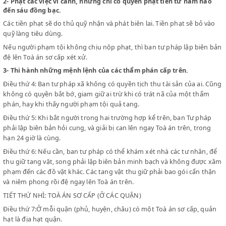
1-
Hoà giải tất cả các việc dân sự và thương sự.
Nếu hoà giải được, ban tư pháp có thể lập biên bản hoà giải có cá
viên và những người đương sự ký.
2-
Phạt các việc vi cảnh, những chỉ có quyền phạt tiền từ năm 
đến sáu đồng bạc.
Các tiền phạt sẽ do thủ quỹ nhận và phát biên lai. Tiền phạt sẽ bỏ
quỹ làng tiêu dùng.
Nếu người phạm tội không chịu nộp phạt, thì ban tư pháp lập bi
đệ lên Toà án sơ cấp xét xử.
3-
Thi hành những mệnh lệnh của các thẩm phán cấp trên.
Điều thứ 4: Ban tư pháp xã không có quyền tịch thu tài sản của ai
không có quyền bắt bớ, giam giữ ai trừ khi có trát nã của một th
phán, hay khi thấy người phạm tội quả tang.
Điều thứ 5: Khi bắt người trong hai trường hợp kể trên, ban Tư p
phải lập biên bản hỏi cung, và giải bị can lên ngay Toà án trên, tr
hạn 24 giờ là cùng.
Điều thứ 6: Nếu cần, ban tư pháp có thể khám xét nhà các tư nhâ