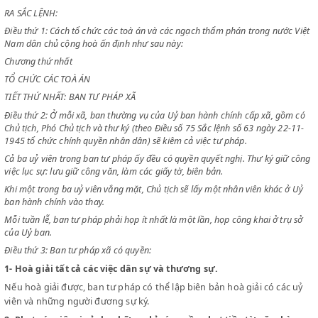
Chiểu theo lời đề nghị của Bộ trưởng Bộ Tư pháp;
Sau khi Hội đồng Chính phủ đã thoả thuận,
RA SẮC LỆNH:
Điều thứ 1: Cách tổ chức các toà án và các ngạch thẩm phán trong nướ
Nam dân chủ cộng hoà ấn định như sau này:
Chương thứ nhất
TỔ CHỨC CÁC TOÀ ÁN
TIẾT THỨ NHẤT: BAN TƯ PHÁP XÃ
Điều thứ 2: Ở mỗi xã, ban thường vụ của Uỷ ban hành chính cấp xã, g
Chủ tịch, Phó Chủ tịch và thư ký (theo Điều số 75 Sắc lệnh số 63 ngày 2
1945 tổ chức chính quyền nhân dân) sẽ kiêm cả việc tư pháp.
Cả ba uỷ viên trong ban tư pháp ấy đều có quyền quyết nghị. Thư ký gi
việc lục sự: lưu giữ công văn, làm các giấy tờ, biên bản.
Khi một trong ba uỷ viên vắng mặt, Chủ tịch sẽ lấy một nhân viên khác
ban hành chính vào thay.
Mỗi tuần lễ, ban tư pháp phải họp ít nhất là một lần, họp công khai ở t
của Uỷ ban.
Điều thứ 3: Ban tư pháp xã có quyền: