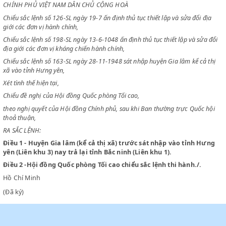
CỦA CHỦ TỊCH CHÍNH PHỦ VIỆT NAM DÂN CHỦ CỘNG HOÀ
CHỦ TỊCH
CHÍNH PHỦ VIỆT NAM DÂN CHỦ CỘNG HOÀ
Chiểu sắc lệnh số 126-SL ngày 19-7 ấn định thủ tục thiết lập và sửa đổi 
giới các đơn vị hành chính,
Chiểu sắc lệnh số 198-SL ngày 13-6-1048 ấn định thủ tục thiết lập và s
địa giới các đơn vị kháng chiến hành chính,
Chiểu sắc lệnh số 163-SL ngày 28-11-1948 sát nhập huyện Gia lâm kể c
xã vào tỉnh Hưng yên,
Xét tình thế hiện tại,
Chiểu đề nghị của Hội đồng Quốc phòng Tối cao,
theo nghị quyết của Hội đồng Chính phủ, sau khi Ban thường trực Quốc
thoả thuận,
RA SẮC LỆNH:
Điều 1
- Huyện Gia lâm (kể cả thị xã) trước sát nhập vào tỉnh 
yên (Liên khu 3) nay trả lại tỉnh Bắc ninh (Liên khu 1).
Điều 2
-Hội đồng Quốc phòng Tối cao chiểu sắc lệnh thi hành./.
Hồ Chí Minh