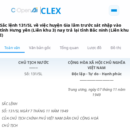
CLEX
Sắc lệnh 131/SL về việc huyện Gia lâm trước sát nhập v
tỉnh Hưng yên (Liên khu 3) nay trả lại tỉnh Bắc ninh (Li
I)
Toàn văn
Văn bản gốc
Tổng quan
Lược đồ
Đồ 
CHỦ TỊCH NƯỚC
CỘNG HÒA XÃ HỘI CHỦ N
-------
VIỆT NAM
Số: 131/SL
Độc lập - Tự do - Hạnh p
----------------------------
Trung ương, ngày 07 tháng 1
1949
SẮC LỆNH
SỐ: 131/SL NGÀY 7 THÁNG 11 NĂM 1949