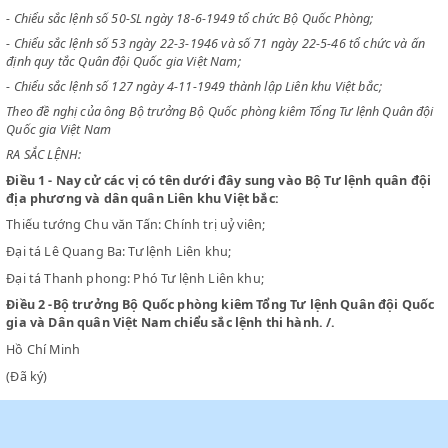
CHỦ TỊCH
CHÍNH PHỦ VIỆT NAM DÂN CHỦ CỘNG HOÀ
- Chiểu sắc lệnh số 50-SL ngày 18-6-1949 tổ chức Bộ Quốc Phòng;
- Chiểu sắc lệnh số 53 ngày 22-3-1946 và số 71 ngày 22-5-46 tổ chức v
định quy tắc Quân đội Quốc gia Việt Nam;
- Chiểu sắc lệnh số 127 ngày 4-11-1949 thành lập Liên khu Việt bắc;
Theo đề nghị của ông Bộ trưởng Bộ Quốc phòng kiêm Tổng Tư lệnh Qu
Quốc gia Việt Nam
RA SẮC LỆNH:
Điều 1
- Nay cử các vị có tên dưới đây sung vào Bộ Tư lệnh quâ
địa phương và dân quân Liên khu Việt bắc:
Thiếu tướng Chu văn Tấn: Chính trị uỷ viên;
Đại tá Lê Quang Ba: Tư lệnh Liên khu;
Đại tá Thanh phong: Phó Tư lệnh Liên khu;
Điều 2
-Bộ trưởng Bộ Quốc phòng kiêm Tổng Tư lệnh Quân đội
gia và Dân quân Việt Nam chiểu sắc lệnh thi hành. /.
Hồ Chí Minh