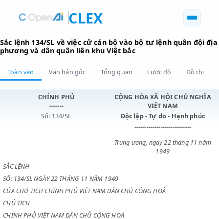
CLEX
Sắc lệnh 134/SL về việc cử cán bộ vào bộ tư lệnh quân đ
phương và dân quân liên khu Việt bắc
Toàn văn
Văn bản gốc
Tổng quan
Lược đồ
Đồ 
CHÍNH PHỦ
CỘNG HÒA XÃ HỘI CHỦ N
-------
VIỆT NAM
Số: 134/SL
Độc lập - Tự do - Hạnh p
----------------------------
Trung ương, ngày 22 tháng 1
1949
SẮC LỆNH
SỐ: 134/SL NGÀY 22 THÁNG 11 NĂM 1949
CỦA CHỦ TỊCH CHÍNH PHỦ VIỆT NAM DÂN CHỦ CỘNG HOÀ