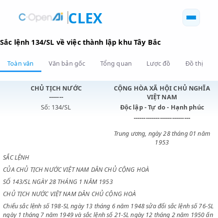
CLEX
Sắc lệnh 134/SL về việc thành lập khu Tây Bắc
Toàn văn
Văn bản gốc
Tổng quan
Lược đồ
Đồ 
CHỦ TỊCH NƯỚC
CỘNG HÒA XÃ HỘI CHỦ N
-------
VIỆT NAM
Số: 134/SL
Độc lập - Tự do - Hạnh p
----------------------------
Trung ương, ngày 28 tháng 0
1953
SẮC LỆNH
CỦA CHỦ TỊCH NƯỚC VIỆT NAM DÂN CHỦ CỘNG HOÀ
SỐ 143/SL NGÀY 28 THÁNG 1 NĂM 1953
CHỦ TỊCH NƯỚC VIỆT NAM DÂN CHỦ CỘNG HOÀ