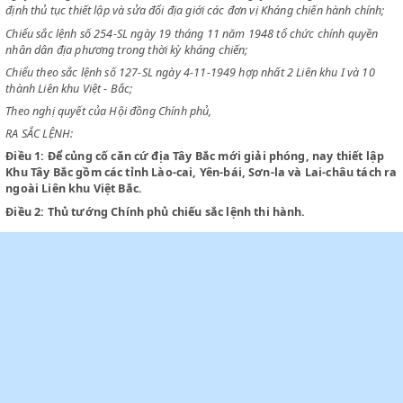
Chiểu sắc lệnh số 198-SL ngày 13 tháng 6 năm 1948 sửa đổi sắc lệnh s
ngày 1 tháng 7 năm 1949 và sắc lệnh số 21-SL ngày 12 tháng 2 năm 1
định thủ tục thiết lập và sửa đổi địa giới các đơn vị Kháng chiến hành c
Chiểu sắc lệnh số 254-SL ngày 19 tháng 11 năm 1948 tổ chức chính qu
nhân dân địa phương trong thời kỳ kháng chiến;
Chiểu theo sắc lệnh số 127-SL ngày 4-11-1949 hợp nhất 2 Liên khu I và
thành Liên khu Việt - Bắc;
Theo nghị quyết của Hội đồng Chính phủ,
RA SẮC LỆNH:
Điều 1:
Để củng cố căn cứ địa Tây Bắc mới giải phóng, nay thiết
Khu Tây Bắc gồm các tỉnh Lào-cai, Yên-bái, Sơn-la và Lai-châu 
ngoài Liên khu Việt Bắc.
Điều 2:
Thủ tướng Chính phủ chiếu sắc lệnh thi hành.