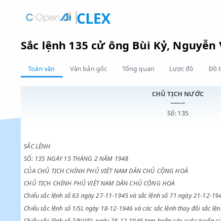
CLEX
Sắc lệnh 135 cử ông Bùi Kỷ, Ng
Toàn văn
Văn bản gốc
Tổng quan
Lược đồ
CHỦ TỊCH NƯ
-------
Số: 135
SẮC LỆNH
SỐ: 135 NGÀY 15 THÁNG 2 NĂM 1948
CỦA CHỦ TỊCH CHÍNH PHỦ VIỆT NAM DÂN CHỦ CỘNG HOÀ
CHỦ TỊCH CHÍNH PHỦ VIỆT NAM DÂN CHỦ CỘNG HOÀ
Chiểu sắc lệnh số 63 ngày 27-11-1945 và sắc lệnh số 71 ngày 