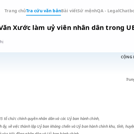
Trang chủ
Tra cứu văn bản
Bài viết
Sứ mệnh
QA -
uyễn Văn Xước làm uỷ viên nhân dân
Đồ thị
ỚC
21-12-1945 tổ chức chính quyền nhân dân và các Uỷ ban hành chính,