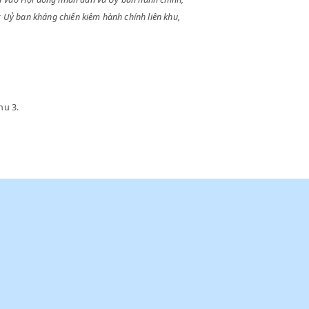
 sắc lệnh ấy, về việc thành lập Uỷ ban kháng chiến và Uỷ ban hành chính
 tuyển cử vào Hội đồng nhân dân và Uỷ ban hành chính,
h lập các Uỷ ban kháng chiến kiêm hành chính liên khu,
 liên khu 3.