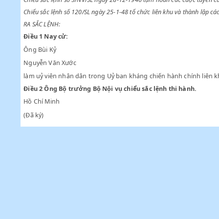
Chiểu sắc lệnh số 1/SL ngày 18-12-1946 và các sắc lệnh thay đổi
Chiểu sắc lệnh số 3/NV/SL ngày 28-12-1946 tạm hoãn các cuộc
Chiểu sắc lệnh số 120/SL ngày 25-1-48 tổ chức liên khu và thàn
RA SẮC LỆNH:
Điều 1
Nay cử:
Ông Bùi Kỷ
Nguyễn Văn Xước
làm uỷ viên nhân dân trong Uỷ ban kháng chiến hành chính
Điều 2
Ông Bộ trưởng Bộ Nội vụ chiểu sắc lệnh thi hành.
Hồ Chí Minh
(Đã ký)