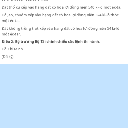
Đất trồng một loại hoa mầu trong nhiều vụ liên tiếp chỉ chịu thuế
số thu hoạch của vụ chính.
Đất trồng một loại hoa mầu trong nhiều vụ liên tiếp chỉ chịu thuế
số thu hoạch của vụ chính.
Đất thổ cư xếp vào hạng đất có hoa lợi đồng niên 540 ki-lô một éc
Hô, ao, chuôm xếp vào hạng đất có hoa lợi đồng niên 324 ki-lô th
một éc-ta.
Đất không trồng trọt xếp vào hạng đất có hoa lợi đồng niên 54 ki
một éc-ta".
Điều 2:
Bộ trưởng Bộ Tài chính chiểu sắc lệnh thi hành.
Hồ Chí Minh
(Đã ký)