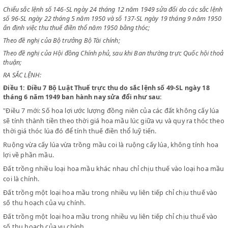
CHỦ TỊCH NƯỚC VIỆT NAM DÂN CHỦ CỘNG HOÀ
Chiểu Bộ luật Thuế trực thu và nhất là điều 7;
Chiểu sắc lệnh số 146-SL ngày 24 tháng 12 năm 1949 sửa đổi do các sắ
số 96-SL ngày 22 tháng 5 năm 1950 và số 137-SL ngày 19 tháng 9 nă
ấn định việc thu thuế điền thổ năm 1950 bằng thóc;
Theo đề nghị của Bộ trưởng Bộ Tài chính;
Theo đề nghị của Hội đồng Chính phủ, sau khi Ban thường trực Quốc h
thuận;
RA SẮC LỆNH:
Điều 1:
Điều 7 Bộ Luật Thuế trực thu do sắc lệnh số 49-SL ngày 
tháng 6 năm 1949 ban hành nay sửa đổi như sau:
"Điều 7 mới: Số hoa lợi ước lượng đồng niên của các đất không cấ
sẽ tính thành tiền theo thời giá hoa mầu lúc giữa vụ và quy ra th
thời giá thóc lúa đó để tính thuế điền thổ luỹ tiến.
Ruộng vừa cấy lúa vừa trồng mầu coi là ruộng cấy lúa, không tín
lợi về phần mầu.
Đất trồng nhiều loại hoa mầu khác nhau chỉ chịu thuế vào loại h
coi là chính.