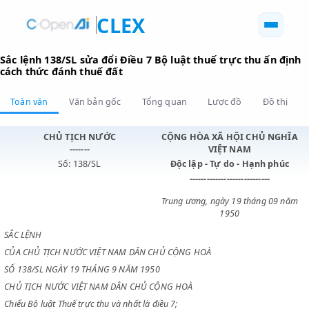
CLEX
Sắc lệnh 138/SL sửa đổi Điều 7 Bộ luật thuế trực thu ấn
cách thức đánh thuế đất
Toàn văn
Văn bản gốc
Tổng quan
Lược đồ
Đồ 
CHỦ TỊCH NƯỚC
CỘNG HÒA XÃ HỘI CHỦ N
-------
VIỆT NAM
Số: 138/SL
Độc lập - Tự do - Hạnh p
----------------------------
Trung ương, ngày 19 tháng 0
1950
SẮC LỆNH
CỦA CHỦ TỊCH NƯỚC VIỆT NAM DÂN CHỦ CỘNG HOÀ
SỐ 138/SL NGÀY 19 THÁNG 9 NĂM 1950