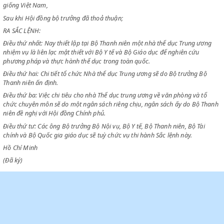
Chiểu lời đề nghị của Bộ trưởng Bộ Thanh niên,
Xét vấn đề thể dục rất cần thiết để tăng bổ sức khoẻ quốc dân và cải tạ
giống Việt Nam,
Sau khi Hội đồng bộ trưởng đã thoả thuận;
RA SẮC LỆNH:
Điều thứ nhất: Nay thiết lập tại Bộ Thanh niên một nhà thể dục Trung 
nhiệm vụ là liên lạc mật thiết với Bộ Y tế và Bộ Giáo dục để nghiên cứu
phương pháp và thực hành thể dục trong toàn quốc.
Điều thứ hai: Chi tiết tổ chức Nhà thể dục Trung ương sẽ do Bộ trưởng 
Thanh niên ấn định.
Điều thứ ba: Việc chi tiêu cho nhà Thể dục trung ương về văn phòng và 
chức chuyên môn sẽ do một ngân sách riêng chịu, ngân sách ấy do Bộ
niên đề nghị với Hội đồng Chính phủ.
Điều thứ tư: Các ông Bộ trưởng Bộ Nội vụ, Bộ Y tế, Bộ Thanh niên, Bộ T
chính và Bộ Quốc gia giáo dục sẽ tuỳ chức vụ thi hành Sắc lệnh này.
Hồ Chí Minh
(Đã ký)