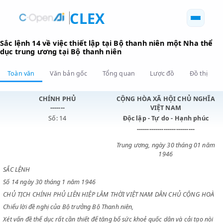
CLEX
Sắc lệnh 14 về việc thiết lập tại Bộ thanh niên một Nha
dục trung ương tại Bộ thanh niên
Toàn văn
Văn bản gốc
Tổng quan
Lược đồ
Đồ 
CHÍNH PHỦ
CỘNG HÒA XÃ HỘI CHỦ N
-------
VIỆT NAM
Số: 14
Độc lập - Tự do - Hạnh p
----------------------------
Trung ương, ngày 30 tháng 0
1946
SẮC LỆNH
Số 14 ngày 30 tháng 1 năm 1946
CHỦ TỊCH CHÍNH PHỦ LIÊN HIỆP LÂM THỜI VIỆT NAM DÂN CHỦ CỘN