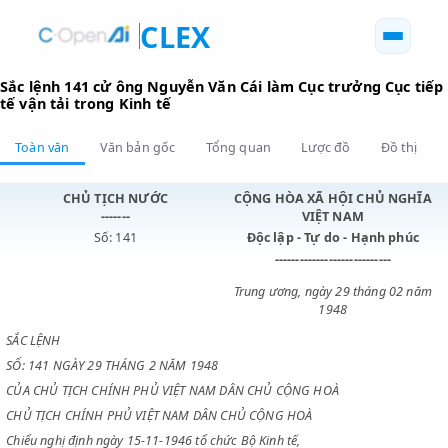
CLEX
Sắc lệnh 141 cử ông Nguyễn Văn Cái làm Cục trưởng Cụ
tế vận tải trong Kinh tế
Toàn văn
Văn bản gốc
Tổng quan
Lược đồ
Đồ 
CHỦ TỊCH NƯỚC
CỘNG HÒA XÃ HỘI CHỦ N
-------
VIỆT NAM
Số: 141
Độc lập - Tự do - Hạnh p
----------------------------
Trung ương, ngày 29 tháng 0
1948
SẮC LỆNH
SỐ: 141 NGÀY 29 THÁNG 2 NĂM 1948
CỦA CHỦ TỊCH CHÍNH PHỦ VIỆT NAM DÂN CHỦ CỘNG HOÀ