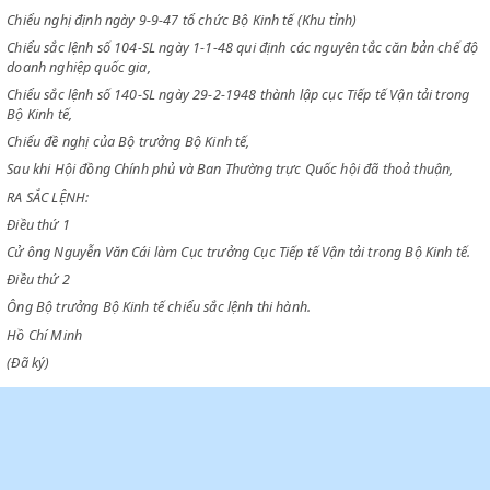
CHỦ TỊCH CHÍNH PHỦ VIỆT NAM DÂN CHỦ CỘNG HOÀ
Chiểu nghị định ngày 15-11-1946 tổ chức Bộ Kinh tế,
Chiểu nghị định ngày 9-9-47 tổ chức Bộ Kinh tế (Khu tỉnh)
Chiểu sắc lệnh số 104-SL ngày 1-1-48 qui định các nguyên tắc căn bản 
doanh nghiệp quốc gia,
Chiểu sắc lệnh số 140-SL ngày 29-2-1948 thành lập cục Tiếp tế Vận tải 
Bộ Kinh tế,
Chiểu đề nghị của Bộ trưởng Bộ Kinh tế,
Sau khi Hội đồng Chính phủ và Ban Thường trực Quốc hội đã thoả thuậ
RA SẮC LỆNH:
Điều thứ 1
Cử ông Nguyễn Văn Cái làm Cục trưởng Cục Tiếp tế Vận tải trong Bộ Kin
Điều thứ 2
Ông Bộ trưởng Bộ Kinh tế chiểu sắc lệnh thi hành.
Hồ Chí Minh
(Đã ký)