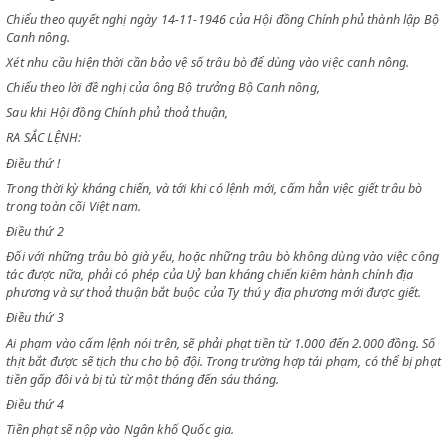
Chiểu theo bản tuyên cáo ngày 28-8-1945 thành lập Chính phủ Việt N
chủ cộng hoà,
Chiểu theo quyết nghị ngày 14-11-1946 của Hội đồng Chính phủ thành
Canh nông.
Xét nhu cầu hiện thời cần bảo vệ số trâu bò để dùng vào việc canh nôn
Chiểu theo lời đề nghị của ông Bộ trưởng Bộ Canh nông,
Sau khi Hội đồng Chính phủ thoả thuận,
RA SẮC LỆNH:
Điều thứ !
Trong thời kỳ kháng chiến, và tới khi có lệnh mới, cấm hẳn việc giết trâ
trong toàn cõi Việt nam.
Điều thứ 2
Đối với những trâu bò già yếu, hoặc những trâu bò không dùng vào vi
tác được nữa, phải có phép của Uỷ ban kháng chiến kiêm hành chính đ
phương và sự thoả thuận bắt buộc của Ty thú y địa phương mới được g
Điều thứ 3
Ai phạm vào cấm lệnh nói trên, sẽ phải phạt tiền từ 1.000 đến 2.000 đồ