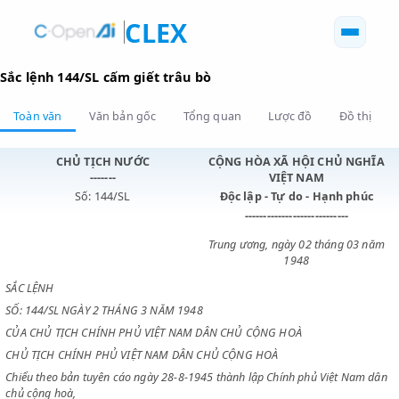
CLEX
Sắc lệnh 144/SL cấm giết trâu bò
Toàn văn
Văn bản gốc
Tổng quan
Lược đồ
Đồ 
CHỦ TỊCH NƯỚC
CỘNG HÒA XÃ HỘI CHỦ N
-------
VIỆT NAM
Số: 144/SL
Độc lập - Tự do - Hạnh p
----------------------------
Trung ương, ngày 02 tháng 0
1948
SẮC LỆNH
SỐ: 144/SL NGÀY 2 THÁNG 3 NĂM 1948
CỦA CHỦ TỊCH CHÍNH PHỦ VIỆT NAM DÂN CHỦ CỘNG HOÀ
CHỦ TỊCH CHÍNH PHỦ VIỆT NAM DÂN CHỦ CỘNG HOÀ