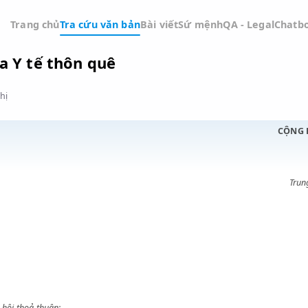
Trang chủ
Tra cứu văn bản
Bài viết
Sứ mệnh
QA -
p Nha Y tế thôn quê
Đồ thị
ỚC