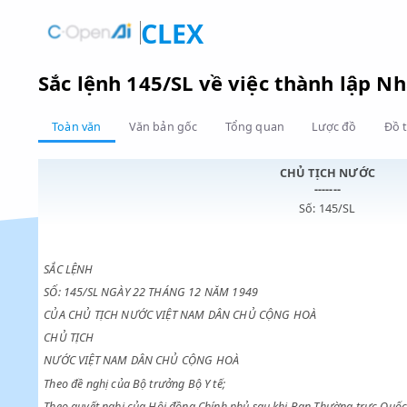
CLEX
Sắc lệnh 145/SL về việc thành lậ
Toàn văn
Văn bản gốc
Tổng quan
Lược đồ
CHỦ TỊCH NƯ
-------
Số: 145/SL
SẮC LỆNH
SỐ: 145/SL NGÀY 22 THÁNG 12 NĂM 1949
CỦA CHỦ TỊCH NƯỚC VIỆT NAM DÂN CHỦ CỘNG HOÀ
CHỦ TỊCH
NƯỚC VIỆT NAM DÂN CHỦ CỘNG HOÀ