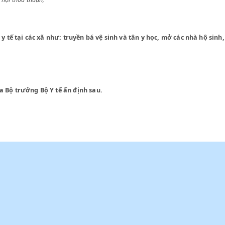
ực Quốc hội thoả thuận;
ôn Quê.
g tác y tế tại các xã như: truyền bá vệ sinh và tân y học, mở cá
 định của Bộ trưởng Bộ Y tế ấn định sau.