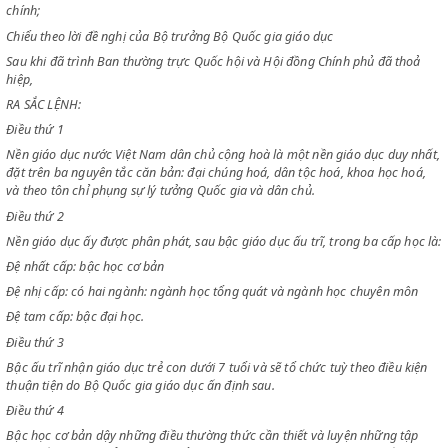
Chiểu theo Sắc lệnh số 119 ngày 9-7-1946 tổ chức Bộ Quốc gia Giáo dụ
Chiểu theo Sắc lệnh số 44 ngày 10-10-1945 thiết lập Hội đồng Cố vấn 
chính;
Chiểu theo lời đề nghị của Bộ trưởng Bộ Quốc gia giáo dục
Sau khi đã trình Ban thường trực Quốc hội và Hội đồng Chính phủ đã t
hiệp,
RA SẮC LỆNH:
Điều thứ 1
Nền giáo dục nước Việt Nam dân chủ cộng hoà là một nền giáo dục du
đặt trên ba nguyên tắc căn bản: đại chúng hoá, dân tộc hoá, khoa học 
và theo tôn chỉ phụng sự lý tưởng Quốc gia và dân chủ.
Điều thứ 2
Nền giáo dục ấy được phân phát, sau bậc giáo dục ấu trĩ, trong ba cấp 
Đệ nhất cấp: bậc học cơ bản
Đệ nhị cấp: có hai ngành: ngành học tổng quát và ngành học chuyên 
Đệ tam cấp: bậc đại học.
Điều thứ 3