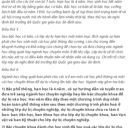
Bậc ấu trĩ nhận giáo dục trẻ con dưới 7 tuổi và sẽ tổ chức tuỳ theo điều
thuận tiện do Bộ Quốc gia giáo dục ấn định sau.
Điều thứ 4
Bậc học cơ bản dậy những điều thường thức cần thiết và luyện những 
quán tốt cho các trẻ con từ 7 tuổi. Hạn học là 4 năm. Học sinh học hế
thứ tư sẽ thi lấy bằng giáo dục cơ bản. Bậc học cơ bản sẽ là bậc học c
bách bắt đầu từ năm 1950. Sự cưỡng bách ấy sẽ tuỳ theo tình trạng kin
xã hội trong nước mà thi hành dần làm nhiều thời kỳ, theo thủ tục do n
định Bộ trưởng Bộ Quốc gia giáo dục ấn định sau.
Điều thứ 5
Sau bậc học cơ bản, có lớp dự bị hạn học một năm mục đích ngoài sự 
phát cho học sinh một cái học phổ thông đại cương, còn chú trọng đến
khuynh hướng và khả năng của chúng để chọn lọc và đưa chúng vào 
học tổng quát hay ngành học chuyên môn ở đệ nhị cấp. Lớp dự bị sẽ tổ
khi nào xét ra có điều kiện thuận tiện về nhân viên và dụng cụ. Chi tiết 
lớp này do nghị định Bộ trưởng Bộ Quốc gia giáo dục ấn định.
Điều thứ 6
Ngành học tổng quát ban phát cho các trẻ em một cái học phổ thông 
cái học chuyên khoa để dự bị chúng lên bậc đại học. Ngành này gồm ha
1)
Bậc phổ thông, hạn học là 4 năm , có sự hướng dẫn và tuyển