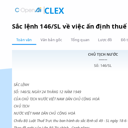
CLEX
Sắc lệnh 146/SL về việc ấn định
Toàn văn
Văn bản gốc
Tổng quan
Lược đồ
CHỦ TỊCH NƯ
-------
Số: 146/SL
SẮC LỆNH
SỐ: 146/SL NGÀY 24 THÁNG 12 NĂM 1949
CỦA CHỦ TỊCH NƯỚC VIỆT NAM DÂN CHỦ CỘNG HOÀ
CHỦ TỊCH
NƯỚC VIỆT NAM DÂN CHỦ CỘNG HOÀ