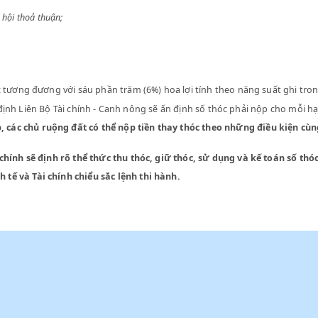
gày 18-6-1949;
ực Quốc hội thoả thuận;
 thóc tương đương với sáu phần trăm (6%) hoa lợi tính theo năng 
t nghị định Liên Bộ Tài chính - Canh nông sẽ ấn định số thóc phải 
ể nộp, các chủ ruộng đất có thể nộp tiền thay thóc theo những đ
ế - Tài chính sẽ định rõ thể thức thu thóc, giữ thóc, sử dụng và
, Kinh tế và Tài chính chiểu sắc lệnh thi hành.