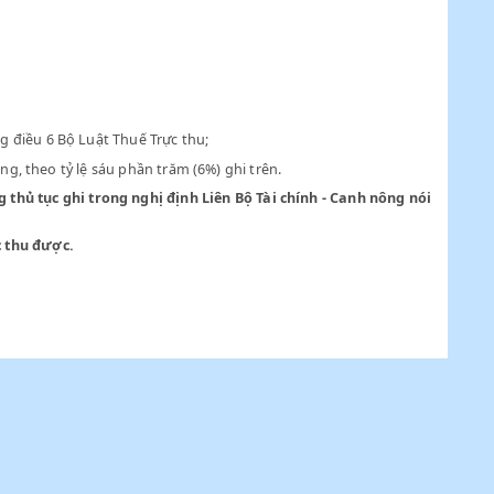
suất ghi trong điều 6 Bộ Luật Thuế Trực thu;
nộp cho mỗi hạng, theo tỷ lệ sáu phần trăm (6%) ghi trên.
iều kiện cùng thủ tục ghi trong nghị định Liên Bộ Tài chính - 
 kế toán số thóc thu được.