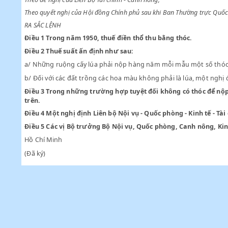
Chiểu Bộ Luật Thuế Trực thu ban hành do sắc lệnh số 49 - SL n
Theo đề nghị của Liên Bộ Tài chính - Canh nông;
Theo quyết nghị của Hội đồng Chính phủ sau khi Ban Thường tr
RA SẮC LỆNH
Điều 1
Trong năm 1950, thuế điền thổ thu bằng thóc.
Điều 2
Thuế suất ấn định như sau:
a/ Những ruộng cấy lúa phải nộp hàng năm mỗi mẫu một số
b/ Đối với các đất trồng các hoa màu không phải là lúa, mộ
Điều 3
Trong những trường hợp tuyệt đối không có thóc đ
trên.
Điều 4
Một nghị định Liên bộ Nội vụ - Quốc phòng - Kinh t
Điều 5
Các vị Bộ trưởng Bộ Nội vụ, Quốc phòng, Canh nông
Hồ Chí Minh
(Đã ký)