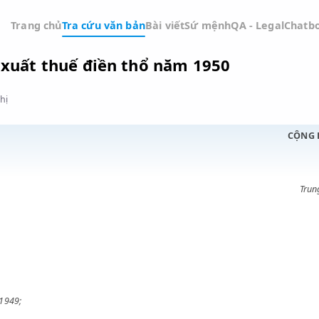
Trang chủ
Tra cứu văn bản
Bài viết
Sứ mệnh
QA -
 thuế xuất thuế điền thổ năm 1950
Đồ thị
ỚC