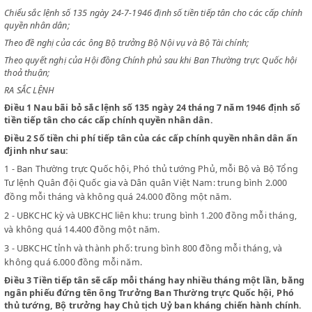
CHỦ TỊCH
NƯỚC VIỆT NAM DÂN CHỦ CỘNG HOÀ
Chiểu sắc lệnh số 135 ngày 24-7-1946 định số tiền tiếp tân cho các cấp
quyền nhân dân;
Theo đề nghị của các ông Bộ trưởng Bộ Nội vụ và Bộ Tài chính;
Theo quyết nghị của Hội đồng Chính phủ sau khi Ban Thường trực Quốc
thoả thuận;
RA SẮC LỆNH
Điều 1
Nau bãi bỏ sắc lệnh số 135 ngày 24 tháng 7 năm 1946 đị
tiền tiếp tân cho các cấp chính quyền nhân dân.
Điều 2
Số tiền chi phí tiếp tân của các cấp chính quyền nhân dâ
đjinh như sau:
1 - Ban Thường trực Quốc hội, Phó thủ tướng Phủ, mỗi Bộ và Bộ 
Tư lệnh Quân đội Quốc gia và Dân quân Việt Nam: trung bình 2.0
đồng mỗi tháng và không quá 24.000 đồng một năm.
2 - UBKCHC kỳ và UBKCHC liên khu: trung bình 1.200 đồng mỗi th
và không quá 14.400 đồng một năm.
3 - UBKCHC tỉnh và thành phố: trung bình 800 đồng mỗi tháng, v