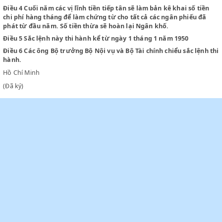
không quá 6.000 đồng mỗi năm.
Điều 3
Tiền tiếp tân sẽ cấp mỗi tháng hay nhiều tháng một lần
ngân phiếu đứng tên ông Trưởng Ban Thường trực Quốc hội, 
thủ tướng, Bộ trưởng hay Chủ tịch Uỷ ban kháng chiến hành c
Điều 4
Cuối năm các vị lĩnh tiền tiếp tân sẽ làm bản kê khai số 
chi phí hàng tháng để làm chứng từ cho tất cả các ngân phiếu
phát từ đầu năm. Số tiền thừa sẽ hoàn lại Ngân khố.
Điều 5
Sắc lệnh này thi hành kể từ ngày 1 tháng 1 năm 1950
Điều 6
Các ông Bộ trưởng Bộ Nội vụ và Bộ Tài chính chiểu sắc lệ
hành.
Hồ Chí Minh
(Đã ký)