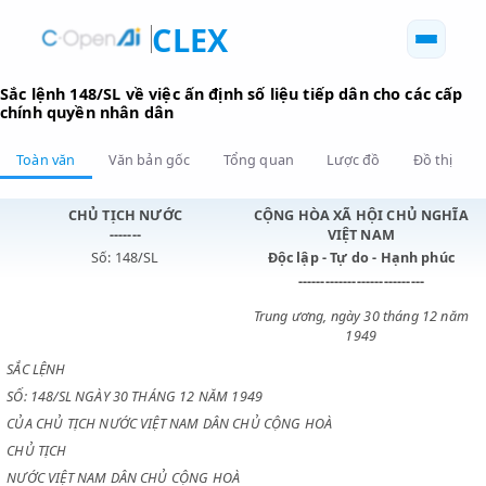
CLEX
Sắc lệnh 148/SL về việc ấn định số liệu tiếp dân cho các
chính quyền nhân dân
Toàn văn
Văn bản gốc
Tổng quan
Lược đồ
Đồ 
CHỦ TỊCH NƯỚC
CỘNG HÒA XÃ HỘI CHỦ N
-------
VIỆT NAM
Số: 148/SL
Độc lập - Tự do - Hạnh p
----------------------------
Trung ương, ngày 30 tháng 1
1949
SẮC LỆNH
SỐ: 148/SL NGÀY 30 THÁNG 12 NĂM 1949
CỦA CHỦ TỊCH NƯỚC VIỆT NAM DÂN CHỦ CỘNG HOÀ