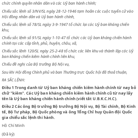
CHỦ TỊCH CHÍNH PHỦ VIỆT NAM DÂN CHỦ CỘNG HOÀ
Chiểu sắc lệnh số 63 ngày 22-11-45 và sắc lệnh số 71 ngày 21-12-1945
chức chính quyền nhân dân và các Uỷ ban hành chính;
Chiểu sắc lệnh số 3/NV/SL ngày 28-12-1946 tạm hoãn các cuộc tuyển 
Hội đồng nhân dân và Uỷ ban hành chính,
Chiểu sắc lệnh số 78/SL ngày 3-9-1947 tổ chức lại các Uỷ ban kháng ch
khu,
Chiểu sắc lệnh số 91/SL ngày 1-10-47 tổ chức các Uỷ ban kháng chiến
chính tại các cấp tỉnh, phủ, huyện, châu, xã,
Chiểu sắc lệnh 120/SL ngày 25-2-48 tổ chức các liên khu và thành lập 
ban kháng chiến kiêm hành chính liên khu,
Chiểu đề nghị của Bộ trưởng Bộ Nội vụ,
Sau khi Hội đồng Chính phủ và ban Thường trực Quốc hội đã thoả thuậ
RA SẮC LỆNH:
Điều 1
Trong danh từ Uỷ ban kháng chiến kiêm hành chính từ 
chữ "kiêm". Các Uỷ ban kháng chiến kiêm hành chính cũ từ na
tên là Uỷ ban kháng chiến hành chính (viết tắt U.B.K.C.H.C).
Điều 2
Các ông Bộ trưởng Bộ trưởng Bộ Nội vụ, Bộ Tài chính, B