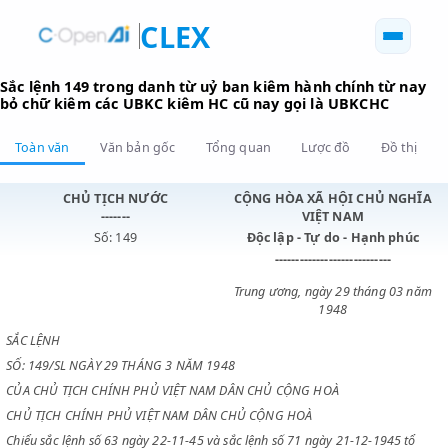
CLEX
Sắc lệnh 149 trong danh từ uỷ ban kiêm hành chính từ 
bỏ chữ kiêm các UBKC kiêm HC cũ nay gọi là UBKCHC
Toàn văn
Văn bản gốc
Tổng quan
Lược đồ
Đồ 
CHỦ TỊCH NƯỚC
CỘNG HÒA XÃ HỘI CHỦ N
-------
VIỆT NAM
Số: 149
Độc lập - Tự do - Hạnh p
----------------------------
Trung ương, ngày 29 tháng 0
1948
SẮC LỆNH
SỐ: 149/SL NGÀY 29 THÁNG 3 NĂM 1948
CỦA CHỦ TỊCH CHÍNH PHỦ VIỆT NAM DÂN CHỦ CỘNG HOÀ