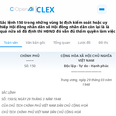
CLEX
Sắc lệnh 150 trong những vùng bị địch kiểm soát hoặc 
hiếp Hội đồng nhân dân số Hội đồng nhân dân còn lại là
quá nửa số đã định thì HĐND đó vẫn đủ thẩm quyền là
Toàn văn
Văn bản gốc
Tổng quan
Lược đồ
Đồ 
CHÍNH PHỦ
CỘNG HÒA XÃ HỘI CHỦ N
-------
VIỆT NAM
Số: 150
Độc lập - Tự do - Hạnh p
----------------------------
Trung ương, ngày 29 tháng 0
1948
SẮC LỆNH
SỐ: 150/SL NGÀY 29 THÁNG 3 NĂM 1948