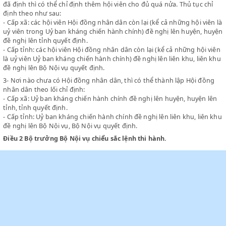
Điều 1
Đặc biệt trong những vùng địch kiểm soát hoặc uy hiếp:
1-
Trong một Hội đồng nhân dân khi số hội viên còn lại là quá nử
định, thì Hội đồng nhân dân đó vẫn đủ thẩm quyền làm việc,
2-
Nếu số hội viên Hội đồng nhân dân còn lại không được quá nử
đã định thì có thể chỉ định thêm hội viên cho đủ quá nửa. Thủ tục
định theo như sau:
- Cấp xã: các hội viên Hội đồng nhân dân còn lại (kể cả những hội 
uỷ viên trong Uỷ ban kháng chiến hành chính) đề nghị lên huyện
đề nghị lên tỉnh quyết định.
- Cấp tỉnh: các hội viên Hội đồng nhân dân còn lại (kể cả những hộ
là uỷ viên Uỷ ban kháng chiến hành chính) đề nghị lên liên khu, li
đề nghị lên Bộ Nội vụ quyết định.
3-
Nơi nào chưa có Hội đồng nhân dân, thì có thể thành lập Hội 
nhân dân theo lối chỉ định:
- Cấp xã: Uỷ ban kháng chiến hành chính đề nghị lên huyện, huyệ
tỉnh, tỉnh quyết định.
- Cấp tỉnh: Uỷ ban kháng chiến hành chính đề nghị lên liên khu, l
đề nghị lên Bộ Nội vụ, Bộ Nội vụ quyết định.
Điều 2
Bộ trưởng Bộ Nội vụ chiểu sắc lệnh thi hành.