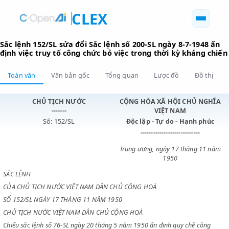
CLEX
Sắc lệnh 152/SL sửa đổi Sắc lệnh số 200-SL ngày 8-7-194
định việc truy tố công chức bỏ việc trong thời kỳ kháng
Toàn văn
Văn bản gốc
Tổng quan
Lược đồ
Đồ 
CHỦ TỊCH NƯỚC
CỘNG HÒA XÃ HỘI CHỦ N
-------
VIỆT NAM
Số: 152/SL
Độc lập - Tự do - Hạnh p
----------------------------
Trung ương, ngày 17 tháng 1
1950
SẮC LỆNH
CỦA CHỦ TỊCH NƯỚC VIỆT NAM DÂN CHỦ CỘNG HOÀ
SỐ 152/SL NGÀY 17 THÁNG 11 NĂM 1950