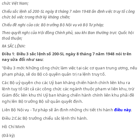
CHỦ TỊCH NƯỚC VIỆT NAM DÂN CHỦ CỘNG HOÀ
Chiểu sắc lệnh số 76-SL ngày 20 tháng 5 năm 1950 ấn định quy chế cô
chức Việt Nam;
Chiểu sắc lệnh số 200-SL ngày 8 tháng 7 năm 1948 ấn định việc truy tố
chức bỏ việc trong thời kỳ kháng chiến;
Chiểu đề nghị của các Bộ trưởng Bộ Nội vụ và Bộ Tư pháp;
Theo quyết nghị của Hội đồng Chính phủ, sau khi Ban thường trực Quố
thoả thuận;
RA SẮC LỆNH:
Điều 1:
Điều 3 sắc lệnh số 200-SL ngày 8 tháng 7 năm 1948 nói t
nay sửa đổi như sau:
"Điều 3 mới: Những công chức làm việc tại các cơ quan trung ươn
phạm pháp, sẽ do Bộ có quyền quản trị ra lệnh truy tố.
Các Bộ uỷ quyền cho các Uỷ ban kháng chiến hành chính liên khu 
lệnh tuy tố tất cả các công chức các ngành thuộc phạm vi liên khu
Giám đốc liên khu thì Uỷ ban kháng chiến hành chính liên khu ph
nghị lên Bộ trưởng Bộ sở quản quyết định.
Liên Bộ Nội vụ - Tư pháp sẽ ấn định những chi tiết thi hành
điều 