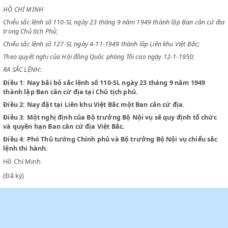
CHỦ TỊCH
NƯỚC VIỆT NAM DÂN CHỦ CỘNG HOÀ
HỒ CHÍ MINH
Chiểu sắc lệnh số 110-SL ngày 23 tháng 9 năm 1949 thành lập Ban căn
trong Chủ tịch Phủ;
Chiểu sắc lệnh số 127-SL ngày 4-11-1949 thành lập Liên khu Việt Bắc;
Theo quyết nghị của Hội đồng Quốc phòng Tối cao ngày 12-1-1950;
RA SẮC LỆNH:
Điều 1:
Nay bãi bỏ sắc lệnh số 110-SL ngày 23 tháng 9 năm 194
thành lập Ban căn cứ địa tại Chủ tịch phủ.
Điều 2:
Nay đặt tại Liên khu Việt Bắc một Ban căn cứ địa.
Điều 3:
Một nghị định của Bộ trưởng Bộ Nội vụ sẽ quy định tổ 
và quyền hạn Ban căn cứ địa Việt Bắc.
Điều 4:
Phó Thủ tướng Chính phủ và Bộ trưởng Bộ Nội vụ chiểu
lệnh thi hành.
Hồ Chí Minh
(Đã ký)