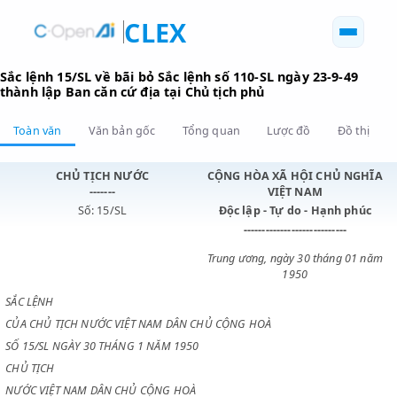
CLEX
Sắc lệnh 15/SL về bãi bỏ Sắc lệnh số 110-SL ngày 23-9-4
thành lập Ban căn cứ địa tại Chủ tịch phủ
Toàn văn
Văn bản gốc
Tổng quan
Lược đồ
Đồ 
CHỦ TỊCH NƯỚC
CỘNG HÒA XÃ HỘI CHỦ N
-------
VIỆT NAM
Số: 15/SL
Độc lập - Tự do - Hạnh p
----------------------------
Trung ương, ngày 30 tháng 0
1950
SẮC LỆNH
CỦA CHỦ TỊCH NƯỚC VIỆT NAM DÂN CHỦ CỘNG HOÀ
SỐ 15/SL NGÀY 30 THÁNG 1 NĂM 1950