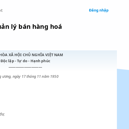
 Legal
Chatbot
về việc quản lý bán hàng hoá
CỘNG HÒA XÃ HỘI CHỦ NGHĨA VIỆT NAM
Độc lập - Tự do - Hạnh phúc
----------------------------
Trung ương, ngày 17 tháng 11 năm 1950
quá một giá tối đa;