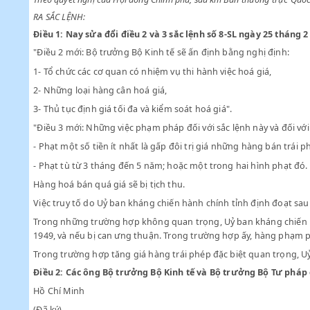
Chiểu đề nghị của Bộ trưởng Bộ Kinh tế;
Theo quyết nghị của Hội đồng Chính phủ, sau khi Ban thường t
RA SẮC LỆNH:
Điều 1:
Nay sửa đổi điều 2 và 3 sắc lệnh số 8-SL ngày 25
"Điều 2 mới: Bộ trưởng Bộ Kinh tế sẽ ấn định bằng nghị đị
1- Tổ chức các cơ quan có nhiệm vụ thi hành việc hoá giá,
2- Những loại hàng cân hoá giá,
3- Thủ tục định giá tối đa và kiểm soát hoá giá".
"Điều 3 mới: Những việc phạm pháp đối với sắc lệnh này và
- Phạt một số tiền ít nhất là gấp đôi trị giá những hàng bá
- Phạt tù từ 3 tháng đến 5 năm; hoặc một trong hai hình p
Hàng hoá bán quá giá sẽ bị tịch thu.
Việc truy tố do Uỷ ban kháng chiến hành chính tỉnh định đo
Trong những trường hợp không quan trọng, Uỷ ban kháng c
1949, và nếu bị can ưng thuận. Trong trường hợp ấy, hàng 