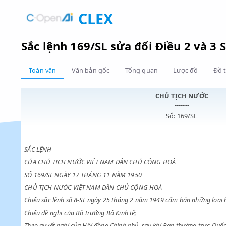
CLEX
Sắc lệnh 169/SL sửa đổi Điều 2 v
Toàn văn
Văn bản gốc
Tổng quan
Lược đồ
CHỦ TỊCH NƯ
-------
Số: 169/SL
SẮC LỆNH
CỦA CHỦ TỊCH NƯỚC VIỆT NAM DÂN CHỦ CỘNG HOÀ
SỐ 169/SL NGÀY 17 THÁNG 11 NĂM 1950
CHỦ TỊCH NƯỚC VIỆT NAM DÂN CHỦ CỘNG HOÀ
Chiểu sắc lệnh số 8-SL ngày 25 tháng 2 năm 1949 cấm bán nhữn