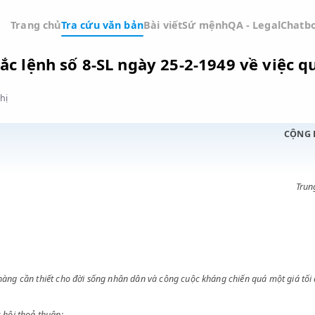
Trang chủ
Tra cứu văn bản
Bài viết
Sứ mệnh
QA -
à 3 Sắc lệnh số 8-SL ngày 25-2-1949 
Đồ thị
ỚC
g loại hàng cần thiết cho đời sống nhân dân và công cuộc kháng chiến 