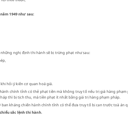
rực Quốc hội thoả thuận;
 tháng 2 năm 1949 như sau:
nh:
 đối với những nghị định thi hành sẽ bị trừng phạt như sau:
n trái phép,
hạt đó.
ạt sau khi hỏi ý kiến cơ quan hoá giá.
hiến hành chính tỉnh có thẻ phạt tiền mà không truy tố nếu trị 
phạm pháp thì bị tịch thu, mà tiền phạt ít nhất bằng giá trị hàng