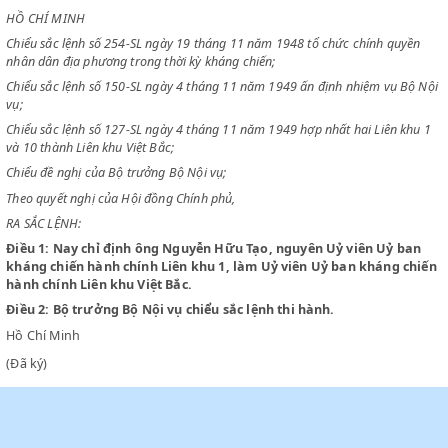
CHỦ TỊCH
NƯỚC VIỆT NAM DÂN CHỦ CỘNG HOÀ
HỒ CHÍ MINH
Chiểu sắc lệnh số 254-SL ngày 19 tháng 11 năm 1948 tổ chức chính qu
nhân dân địa phương trong thời kỳ kháng chiến;
Chiểu sắc lệnh số 150-SL ngày 4 tháng 11 năm 1949 ấn định nhiệm vụ 
vụ;
Chiểu sắc lệnh số 127-SL ngày 4 tháng 11 năm 1949 hợp nhất hai Liên 
và 10 thành Liên khu Việt Bắc;
Chiểu đề nghị của Bộ trưởng Bộ Nội vụ;
Theo quyết nghị của Hội đồng Chính phủ,
RA SẮC LỆNH:
Điều 1:
Nay chỉ định ông Nguyễn Hữu Tạo, nguyên Uỷ viên Uỷ 
kháng chiến hành chính Liên khu 1, làm Uỷ viên Uỷ ban kháng
hành chính Liên khu Việt Bắc.
Điều 2:
Bộ trưởng Bộ Nội vụ chiểu sắc lệnh thi hành.
Hồ Chí Minh