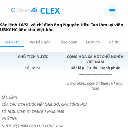
CLEX
Sắc lệnh 16/SL về chỉ định ông Nguyễn Hữu Tạo làm uỷ 
UBKCHC liên khu Việt bắc
Toàn văn
Văn bản gốc
Tổng quan
Lược đồ
Đồ 
CHỦ TỊCH NƯỚC
CỘNG HÒA XÃ HỘI CHỦ N
-------
VIỆT NAM
Số: 16/SL
Độc lập - Tự do - Hạnh p
----------------------------
Trung ương, ngày 31 tháng 0
1950
SẮC LỆNH
CỦA CHỦ TỊCH NƯỚC VIỆT NAM DÂN CHỦ CỘNG HOÀ
SỐ 16/SL NGÀY 31 THÁNG 1 NĂM 1950