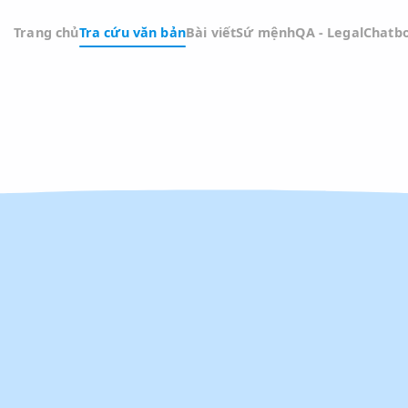
Trang chủ
Tra cứu văn bản
Bài viết
Sứ mệnh
QA -