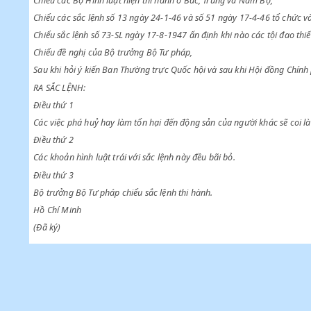
Chiểu sắc lệnh ngày 10-10-1945 tạm giữ các luật lệ hiện hành,
Chiểu các Bộ Hình luật hiện thi hành ở Bắc, Trung và Nam Bộ,
Chiểu các sắc lệnh số 13 ngày 24-1-46 và số 51 ngày 17-4-46 t
Chiểu sắc lệnh số 73-SL ngày 17-8-1947 ấn định khi nào các tội đa
Chiểu đề nghị của Bộ trưởng Bộ Tư pháp,
Sau khi hỏi ý kiến Ban Thường trực Quốc hội và sau khi Hội đồ
RA SẮC LỆNH:
Điều thứ 1
Các việc phá huỷ hay làm tổn hại đến động sản của người khác s
Điều thứ 2
Các khoản hình luật trái với sắc lệnh này đều bãi bỏ.
Điều thứ 3
Bộ trưởng Bộ Tư pháp chiểu sắc lệnh thi hành.
Hồ Chí Minh
(Đã ký)