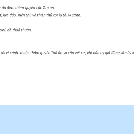
ổ chức và ấn định thẩm quyền các Toà án.
o thiết, lừa đảo, biển thủ và thiên thủ coi là tội vi cảnh.
ng Chính phủ đã thoả thuận,
ẽ coi là tội vi cảnh, thuộc thẩm quyền Toà án sơ cấp xét xử, khi nào tr