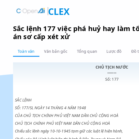
CLEX
Sắc lệnh 177 việc phá huỷ hay l
án sơ cấp xét xử
Toàn văn
Văn bản gốc
Tổng quan
Lược đồ
CHỦ TỊCH NƯ
-------
Số: 177
SẮC LỆNH
SỐ: 177/SL NGÀY 14 THÁNG 4 NĂM 1948
CỦA CHỦ TỊCH CHÍNH PHỦ VIỆT NAM DÂN CHỦ CỘNG HOÀ
CHỦ TỊCH CHÍNH PHỦ VIỆT NAM DÂN CHỦ CỘNG HOÀ