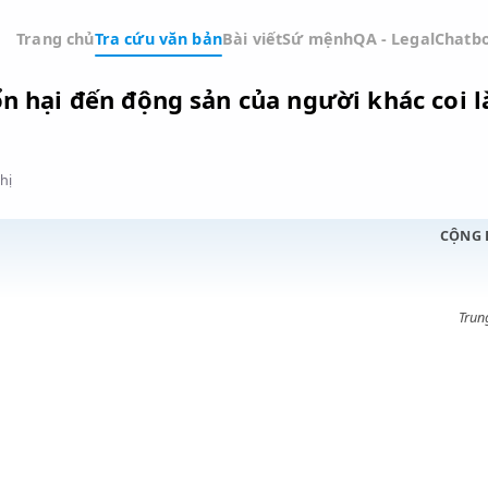
Trang chủ
Tra cứu văn bản
Bài viết
Sứ mệnh
QA -
àm tổn hại đến động sản của người kh
Đồ thị
ỚC