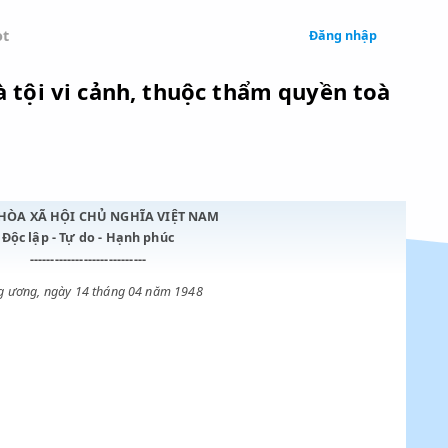
 Legal
Chatbot
ác coi là tội vi cảnh, thuộc thẩm qu
CỘNG HÒA XÃ HỘI CHỦ NGHĨA VIỆT NAM
Độc lập - Tự do - Hạnh phúc
----------------------------
Trung ương, ngày 14 tháng 04 năm 1948