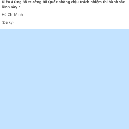
c)
Cùng với các cơ quan chính quyền chỉ đạo công tác dân quân.
d)
Cùng với các cơ quan chính quyền chỉ đạo công tác động viên 
phục viên.
Điều 3
Những quy định từ trước trái với sắc lệnh này đều bãi b
Điều 4
Ông Bộ trưởng Bộ Quốc phòng chịu trách nhiệm thi hàn
lệnh này./.
Hồ Chí Minh
(Đã ký)