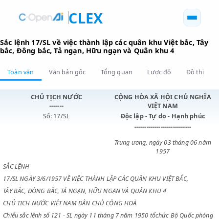
CLEX
Sắc lệnh 17/SL về việc thành lập các quân khu Việt bắc,
bắc, Đông bắc, Tả ngạn, Hữu ngạn và Quân khu 4
Toàn văn
Văn bản gốc
Tổng quan
Lược đồ
Đồ 
CHỦ TỊCH NƯỚC
CỘNG HÒA XÃ HỘI CHỦ N
-------
VIỆT NAM
Số: 17/SL
Độc lập - Tự do - Hạnh p
----------------------------
Trung ương, ngày 03 tháng 0
1957
SẮC LỆNH
17/SL NGÀY 3/6/1957 VỀ VIỆC THÀNH LẬP CÁC QUÂN KHU VIỆT BẮC,
TÂY BẮC, ĐÔNG BẮC, TẢ NGẠN, HỮU NGẠN VÀ QUÂN KHU 4