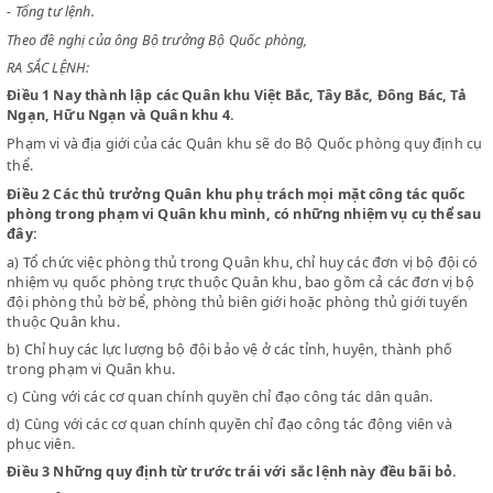
CHỦ TỊCH NƯỚC VIỆT NAM DÂN CHỦ CỘNG HOÀ
Chiểu sắc lệnh số 121 - SL ngày 11 tháng 7 năm 1950 tổchức Bộ Quốc
- Tổng tư lệnh.
Theo đề nghị của ông Bộ trưởng Bộ Quốc phòng,
RA SẮC LỆNH:
Điều 1
Nay thành lập các Quân khu Việt Bắc, Tây Bắc, Đông Bác
Ngạn, Hữu Ngạn và Quân khu 4.
Phạm vi và địa giới của các Quân khu sẽ do Bộ Quốc phòng quy đ
thể.
Điều 2
Các thủ trưởng Quân khu phụ trách mọi mặt công tác q
phòng trong phạm vi Quân khu mình, có những nhiệm vụ cụ th
đây:
a)
Tổ chức việc phòng thủ trong Quân khu, chỉ huy các đơn vị bộ 
nhiệm vụ quốc phòng trực thuộc Quân khu, bao gồm cả các đơn 
đội phòng thủ bờ bể, phòng thủ biên giới hoặc phòng thủ giới t
thuộc Quân khu.
b)
Chỉ huy các lực lượng bộ đội bảo vệ ở các tỉnh, huyện, thành p
trong phạm vi Quân khu.