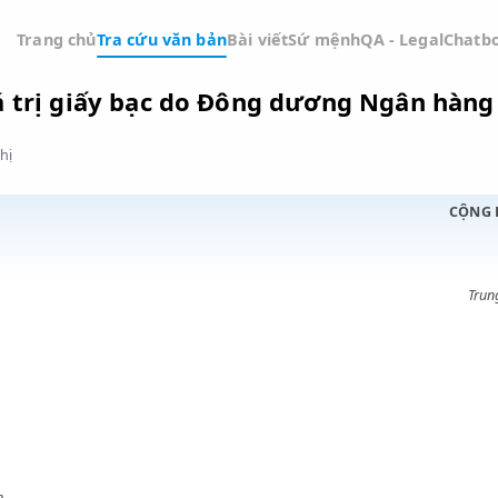
Trang chủ
Tra cứu văn bản
Bài viết
Sứ mệnh
QA -
n giá trị giấy bạc do Đông dương N
Đồ thị
ỚC