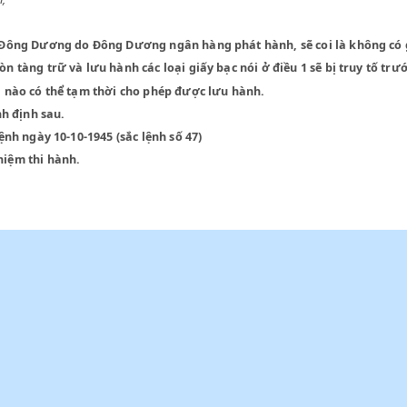
oả thuận,
iấy bạc Đông Dương do Đông Dương ngân hàng phát hành, sẽ coi 
h ai còn tàng trữ và lưu hành các loại giấy bạc nói ở điều 1 sẽ
ịnh loại nào có thể tạm thời cho phép được lưu hành.
Tài chính định sau.
4 sắc lệnh ngày 10-10-1945 (sắc lệnh số 47)
ịu uỷ nhiệm thi hành.