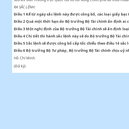
Theo đề nghị Bộ trưởng Bộ Tài chính,
Sau khi Ban Thường trực Quốc hội và hội đồng Chính phủ đã th
RA SẮC LỆNH:
Điều 1
Kể từ ngày sắc lệnh này được công bố, các loại g
Điều 2
Quá một thời hạn do Bộ trưởng Bộ Tài chính ấn địn
Điều 3
Một nghị định của Bộ trưởng Bộ Tài chính sẽ ấn đ
Điều 4
Chi tiết thi hành sắc lệnh này sẽ do Bộ trưởng Bộ 
Điều 5
Sắc lệnh sẽ được công bố cấp tốc chiểu theo điều 1
Điều 6
Bộ trưởng Bộ Tư pháp, Bộ trưởng Bộ Tài chính ch
Hồ Chí Minh
(Đã ký)