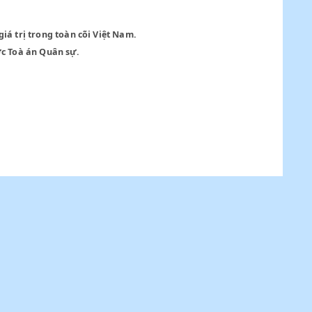
là không có giá trị trong toàn cõi Việt Nam.
 bị truy tố trước Toà án Quân sự.