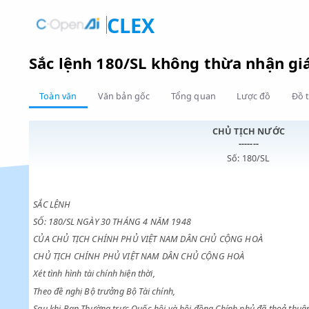
CLEX
Sắc lệnh 180/SL không thừa nhậ
Toàn văn
Văn bản gốc
Tổng quan
Lược đồ
CHỦ TỊCH NƯ
-------
Số: 180/SL
SẮC LỆNH
SỐ: 180/SL NGÀY 30 THÁNG 4 NĂM 1948
CỦA CHỦ TỊCH CHÍNH PHỦ VIỆT NAM DÂN CHỦ CỘNG HOÀ
CHỦ TỊCH CHÍNH PHỦ VIỆT NAM DÂN CHỦ CỘNG HOÀ
Xét tình hình tài chính hiện thời,