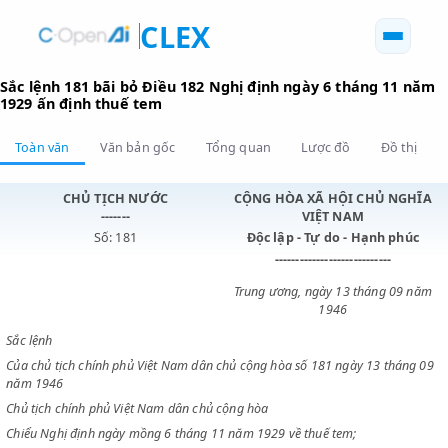
CLEX
Sắc lệnh 181 bãi bỏ Điều 182 Nghị định ngày 6 tháng 1
1929 ấn định thuế tem
Toàn văn
Văn bản gốc
Tổng quan
Lược đồ
Đồ 
CHỦ TỊCH NƯỚC
CỘNG HÒA XÃ HỘI CHỦ N
-------
VIỆT NAM
Số: 181
Độc lập - Tự do - Hạnh p
----------------------------
Trung ương, ngày 13 tháng 0
1946
Sắc lệnh
Của chủ tịch chính phủ Việt Nam dân chủ cộng hòa số 181 ngày 13 th
năm 1946