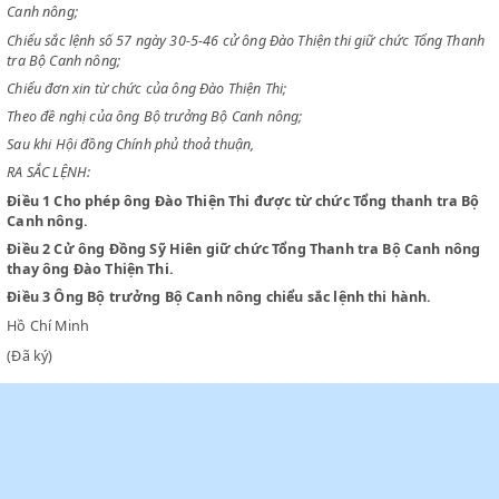
CHỦ TỊCH CHÍNH PHỦ VIỆT NAM DÂN CHỦ CỘNG HOÀ
Chiểu quyết nghị của Hội đồng Chính phủ ngày 14 tháng 11 năm 1945 
Canh nông;
Chiểu sắc lệnh số 57 ngày 30-5-46 cử ông Đào Thiện thi giữ chức Tổng
tra Bộ Canh nông;
Chiểu đơn xin từ chức của ông Đào Thiện Thi;
Theo đề nghị của ông Bộ trưởng Bộ Canh nông;
Sau khi Hội đồng Chính phủ thoả thuận,
RA SẮC LỆNH:
Điều 1
Cho phép ông Đào Thiện Thi được từ chức Tổng thanh t
Canh nông.
Điều 2
Cử ông Đồng Sỹ Hiên giữ chức Tổng Thanh tra Bộ Canh
thay ông Đào Thiện Thi.
Điều 3
Ông Bộ trưởng Bộ Canh nông chiểu sắc lệnh thi hành.
Hồ Chí Minh
(Đã ký)