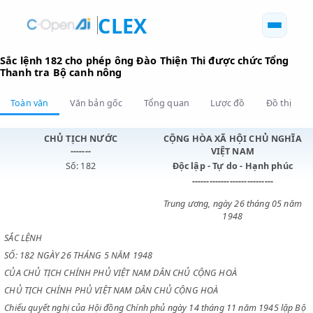
CLEX
Sắc lệnh 182 cho phép ông Đào Thiện Thi được chức Tổ
Thanh tra Bộ canh nông
Toàn văn
Văn bản gốc
Tổng quan
Lược đồ
Đồ 
CHỦ TỊCH NƯỚC
CỘNG HÒA XÃ HỘI CHỦ N
-------
VIỆT NAM
Số: 182
Độc lập - Tự do - Hạnh p
----------------------------
Trung ương, ngày 26 tháng 0
1948
SẮC LỆNH
SỐ: 182 NGÀY 26 THÁNG 5 NĂM 1948
CỦA CHỦ TỊCH CHÍNH PHỦ VIỆT NAM DÂN CHỦ CỘNG HOÀ