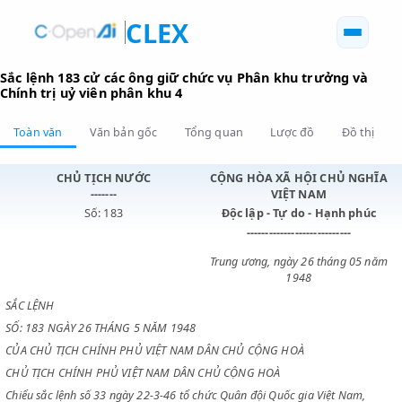
CLEX
Sắc lệnh 183 cử các ông giữ chức vụ Phân khu trưởng v
Chính trị uỷ viên phân khu 4
Toàn văn
Văn bản gốc
Tổng quan
Lược đồ
Đồ 
CHỦ TỊCH NƯỚC
CỘNG HÒA XÃ HỘI CHỦ N
-------
VIỆT NAM
Số: 183
Độc lập - Tự do - Hạnh p
----------------------------
Trung ương, ngày 26 tháng 0
1948
SẮC LỆNH
SỐ: 183 NGÀY 26 THÁNG 5 NĂM 1948
CỦA CHỦ TỊCH CHÍNH PHỦ VIỆT NAM DÂN CHỦ CỘNG HOÀ