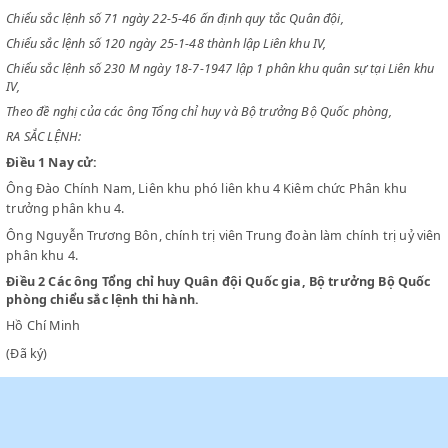
CHỦ TỊCH CHÍNH PHỦ VIỆT NAM DÂN CHỦ CỘNG HOÀ
Chiểu sắc lệnh số 33 ngày 22-3-46 tổ chức Quân đội Quốc gia Việt Nam
Chiểu sắc lệnh số 71 ngày 22-5-46 ấn định quy tắc Quân đội,
Chiểu sắc lệnh số 120 ngày 25-1-48 thành lập Liên khu IV,
Chiểu sắc lệnh số 230 M ngày 18-7-1947 lập 1 phân khu quân sự tại Li
IV,
Theo đề nghị của các ông Tổng chỉ huy và Bộ trưởng Bộ Quốc phòng,
RA SẮC LỆNH:
Điều 1
Nay cử:
Ông Đào Chính Nam, Liên khu phó liên khu 4 Kiêm chức Phân kh
trưởng phân khu 4.
Ông Nguyễn Trương Bôn, chính trị viên Trung đoàn làm chính trị 
phân khu 4.
Điều 2
Các ông Tổng chỉ huy Quân đội Quốc gia, Bộ trưởng Bộ
phòng chiểu sắc lệnh thi hành.
Hồ Chí Minh
(Đã ký)