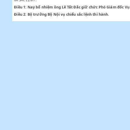
Theo đề nghị của Bộ trưởng Bộ Nội vụ được Hội đồng Chính ph
RA SẮC LỆNH :
Điều 1:
Nay bổ nhiệm ông Lê Tất Đắc giữ chức Phó Giám đ
Điều 2:
Bộ trưởng Bộ Nội vụ chiểu sắc lệnh thi hành.