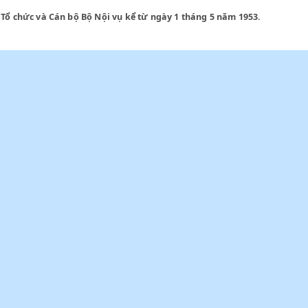
ủ thông qua,
ốc Vụ Tổ chức và Cán bộ Bộ Nội vụ kể từ ngày 1 tháng 5 năm 1