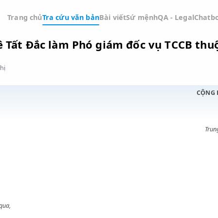
Trang chủ
Tra cứu văn bản
Bài viết
Sứ mệnh
QA -
ng Lê Tất Đắc làm Phó giám đốc vụ T
Đồ thị
ỚC
i vụ,