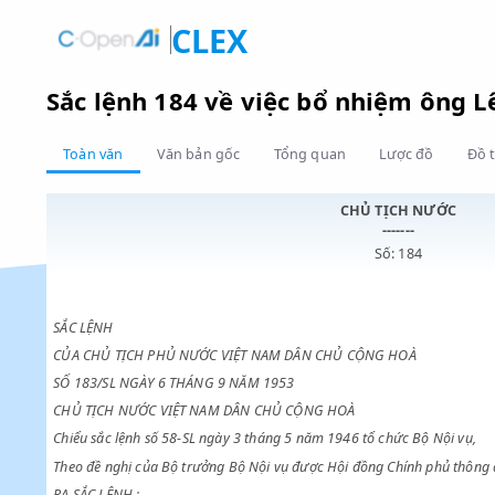
CLEX
Sắc lệnh 184 về việc bổ nhiệm ô
Toàn văn
Văn bản gốc
Tổng quan
Lược đồ
CHỦ TỊCH NƯ
-------
Số: 184
SẮC LỆNH
CỦA CHỦ TỊCH PHỦ NƯỚC VIỆT NAM DÂN CHỦ CỘNG HOÀ
SỐ 183/SL NGÀY 6 THÁNG 9 NĂM 1953
CHỦ TỊCH NƯỚC VIỆT NAM DÂN CHỦ CỘNG HOÀ
Chiểu sắc lệnh số 58-SL ngày 3 tháng 5 năm 1946 tổ chức Bộ Nộ