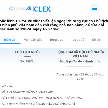
CLEX
Sắc lệnh 189/SL về việc thiết lập ngoại thương cục do C
Chính phủ Việt nam dân chủ cộng hoà ban hành, để sửa
sắc lệnh số 29B-SL ngày 16-3-1947
Toàn văn
Văn bản gốc
Tổng quan
Lược đồ
Đồ 
CHỦ TỊCH NƯỚC
CỘNG HÒA XÃ HỘI CHỦ N
-------
VIỆT NAM
Số: 189/SL
Độc lập - Tự do - Hạnh p
----------------------------
Trung ương, ngày 28 tháng 0
1948
SẮC LỆNH
SỐ: 189 NGÀY 28 THÁNG 5 NĂM 1948