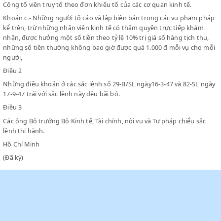
kinh tế có thẩm quyền có thể trực tiếp khám nhận và lập biên bả
thường pháp.
2- Các việc phạm pháp sẽ đưa xử trước toà án thường nếu có sự 
tố của những cơ quan kinh tế có thẩm quyền.
Công tố viên truy tố theo đơn khiếu tố của các cơ quan kinh tế.
Khoản c.- Những người tố cáo và lập biên bản trong các vụ phạm
kể trên, trừ những nhân viên kinh tế có thẩm quyền trực tiếp kh
nhận, được hưởng một số tiền theo tỷ lệ 10% trị giá số hàng tịch 
những số tiền thường không bao giờ được quá 1.000 đ mỗi vụ c
người,
Điều 2
Những điều khoản ở các sắc lệnh số 29-B/SL ngày16-3-47 và 82-S
17-9-47 trái với sắc lệnh này đều bãi bỏ.
Điều 3
Các ông Bộ trưởng Bộ Kinh tế, Tài chính, nội vụ và Tư pháp chiểu 
lệnh thi hành.
Hồ Chí Minh