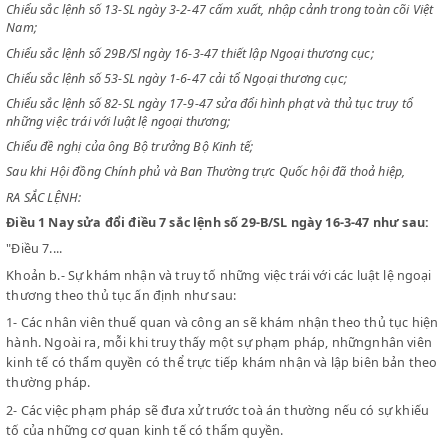
CỦA CHỦ TỊCH CHÍNH PHỦ VIỆT NAM DÂN CHỦ CỘNG HOÀ
CHỦ TỊCH CHÍNH PHỦ VIỆT NAM DÂN CHỦ CỘNG HOÀ
Chiểu sắc lệnh số 13-SL ngày 3-2-47 cấm xuất, nhập cảnh trong toàn cõ
Nam;
Chiểu sắc lệnh số 29B/Sl ngày 16-3-47 thiết lập Ngoại thương cục;
Chiểu sắc lệnh số 53-SL ngày 1-6-47 cải tổ Ngoại thương cục;
Chiểu sắc lệnh số 82-SL ngày 17-9-47 sửa đổi hình phạt và thủ tục truy 
những việc trái với luật lệ ngoại thương;
Chiểu đề nghị của ông Bộ trưởng Bộ Kinh tế;
Sau khi Hội đồng Chính phủ và Ban Thường trực Quốc hội đã thoả hiệp
RA SẮC LỆNH:
Điều 1
Nay sửa đổi điều 7 sắc lệnh số 29-B/SL ngày 16-3-47 như
"Điều 7....
Khoản b.- Sự khám nhận và truy tố những việc trái với các luật lệ 
thương theo thủ tục ấn định như sau:
1- Các nhân viên thuế quan và công an sẽ khám nhận theo thủ tụ
hành. Ngoài ra, mỗi khi truy thấy một sự phạm pháp, nhữngnhân