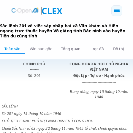
CLEX
Sắc lệnh 201 về việc sáp nhập hai xã Vân khám và Hiên
ngang trực thuộc huyện Võ giàng tỉnh Bắc ninh vào hu
Tiên du cùng tỉnh
Toàn văn
Văn bản gốc
Tổng quan
Lược đồ
Đồ 
CHÍNH PHỦ
CỘNG HÒA XÃ HỘI CHỦ N
-------
VIỆT NAM
Số: 201
Độc lập - Tự do - Hạnh p
----------------------------
Trung ương, ngày 15 tháng 1
1946
SẮC LỆNH
Số 201 ngày 15 tháng 10 năm 1946