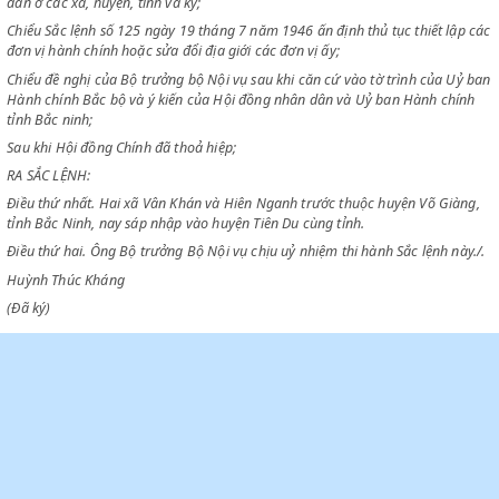
CHỦ TỊCH CHÍNH PHỦ VIỆT NAM DÂN CHỦ CỘNG HOÀ
Chiểu Sắc lệnh số 63 ngày 22 tháng 11 năm 1945 tổ chức chính quyền
dân ở các xã, huyện, tỉnh và kỳ;
Chiểu Sắc lệnh số 125 ngày 19 tháng 7 năm 1946 ấn định thủ tục thiết 
đơn vị hành chính hoặc sửa đổi địa giới các đơn vị ấy;
Chiểu đề nghị của Bộ trưởng bộ Nội vụ sau khi căn cứ vào tờ trình của
Hành chính Bắc bộ và ý kiến của Hội đồng nhân dân và Uỷ ban Hành c
tỉnh Bắc ninh;
Sau khi Hội đồng Chính đã thoả hiệp;
RA SẮC LỆNH:
Điều thứ nhất. Hai xã Vân Khán và Hiên Nganh trước thuộc huyện Võ G
tỉnh Bắc Ninh, nay sáp nhập vào huyện Tiên Du cùng tỉnh.
Điều thứ hai. Ông Bộ trưởng Bộ Nội vụ chịu uỷ nhiệm thi hành Sắc lệnh 
Huỳnh Thúc Kháng
(Đã ký)