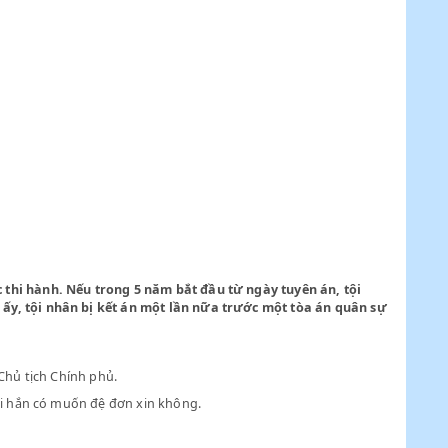
ệnh lệnh do hai ông Bộ trưởng này cùng ký. Tại Trung kỳ và Nam k
 lý Tòa thượng thẩm.
ược.
 tạm đình việc thi hành. Nếu trong 5 năm bắt đầu từ ngày tuyên
ếu trong 5 năm ấy, tội nhân bị kết án một lần nữa trước một tò