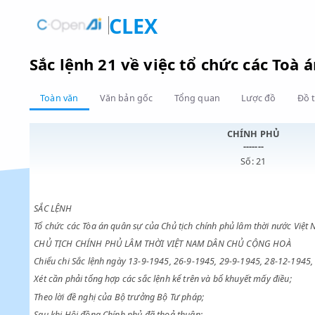
CLEX
Sắc lệnh 21 về việc tổ chức các 
Toàn văn
Văn bản gốc
Tổng quan
Lược đồ
CHÍNH PHỦ
-------
Số: 21
SẮC LỆNH
Tổ chức các Tòa án quân sự của Chủ tịch chính phủ lâm thời 
CHỦ TỊCH CHÍNH PHỦ LÂM THỜI VIỆT NAM DÂN CHỦ CỘNG H
Chiểu chi Sắc lệnh ngày 13-9-1945, 26-9-1945, 29-9-1945, 28-
Xét cần phải tổng hợp các sắc lệnh kể trên và bổ khuyết mấy đi