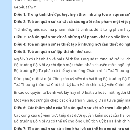
Theo lời đề nghị của Bộ trưởng Bộ Tư pháp;
Sau khi Hội đồng Chính phủ đã thoả thuận;
RA SẮC LỆNH:
Điều 1:
Trong tình thế đặc biệt hiện thời, những toà án q
Điều 2:
Toà án quân sự xử tất cả các người nào phạm mộ
Trừ những việc nào mà phạm nhân là binh sĩ, dù là tòng ph
Điều 3:
Toà án quân sự xử cả những tội phạm khác do sắ
Điều 4:
Toà án quân sự sẽ thiết lập ở những nơi cần thiế
Điều 5:
Toà án quân sự lập thành như sau:
Ngồi xử có Chánh án và hai Hội thẩm. Ông Bộ trưởng Bộ Nộ
Bộ trưởng Bộ Nội vụ chỉ định một thẩm phán chuyên môn n
Bộ trưởng Bộ Tư pháp có thể uỷ cho ông Chánh nhất Toà
Đứng buộc tội là một Công cáo uỷ viên do hai ông Bộ trưở
Toà Thượng thẩm và Chủ tịch Uỷ ban Hành chính. Uỷ viên C
Bị cáo có quyền tự bênh vực lấy hay nhờ luật sư hoặc một
Một viên lục sự ngồi chép các điều tranh luận, giữ án từ và