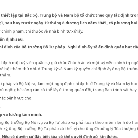
uân sự thiết lập tại Bắc bộ, Trung bộ và Nam bộ tổ chức theo qu
t việc gì, sau hay trước ngày 19 tháng 8 dương lịch năm 1945,
ạm hay chính phạm, thì thuộc về nhà binh tự xử lấy.
c lệnh ấn định sau.
t do nghị định của Bộ trưởng Bộ Tư pháp. Nghị định ấy sẽ ấn đị
i vụ chỉ định một uỷ viên quân sự giữ chức Chánh án và một uỷ viê
gồi ghế hội thẩm thứ nhì. ở Trung kỳ và Nam kỳ quyền chỉ định ấy
 Thượng thẩm.
ng Bộ Tư pháp và Bộ Nội vụ làm một nghị định chỉ định. ở Trung kỳ
hính phủ ngồi ghế công cáo có thể lấy ở trong quân đội, trong B
 người khác bênh vực cho.
 giấy má.