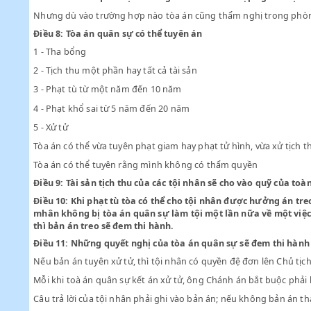
Điều 6:
Các thẩm phán của Tòa án quân sự xét xử theo l
Các công cáo uỷ viên trực tiếp đặt dưới quyền kiểm soát 
Bộ trưởng Bộ Nội vụ có thể uỷ cho ông Chủ tịch Uỷ ban H
Điều 7:
Tòa án quân sự xử công khai và có thể họp ngoài 
Nhưng dù vào trường hợp nào tòa án cũng thẩm nghị tron
Điều 8:
Tòa án quân sự có thể tuyên án
1 - Tha bổng
2 - Tịch thu một phần hay tất cả tài sản
3 - Phạt tù từ một năm đến 10 năm
4 - Phạt khổ sai từ 5 năm đến 20 năm
5 - Xử tử
Tòa án có thể vừa tuyên phạt giam hay phạt tử hình, vừa xử
Tòa án có thể tuyên rằng mình không có thẩm quyền
Điều 9:
Tài sản tịch thu của các tội nhân sẽ cho vào quỹ 
Điều 10:
Khi phạt tù tòa có thể cho tội nhân được hưởng
mhân không bị tòa án quân sự làm tội một lần nữa về mộ