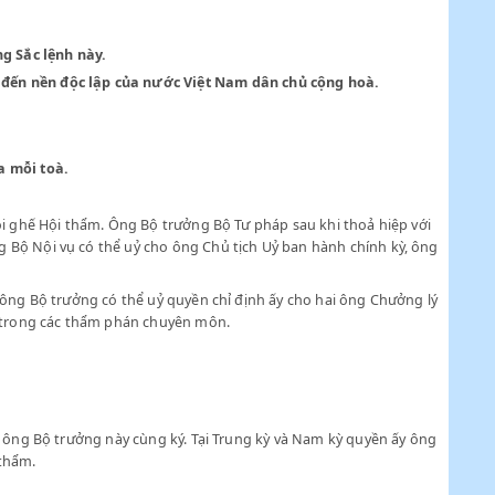
y tắc định trong Sắc lệnh này.
 có phương hại đến nền độc lập của nước Việt Nam dân chủ cộng
nh quản hạt của mỗi toà.
n chính trị ngồi ghế Hội thẩm. Ông Bộ trưởng Bộ Tư pháp sau khi 
 ông Bộ trưởng Bộ Nội vụ có thể uỷ cho ông Chủ tịch Uỷ ban hành
 và Nam kỳ hai ông Bộ trưởng có thể uỷ quyền chỉ định ấy cho hai
an trinh sát hay trong các thẩm phán chuyên môn.