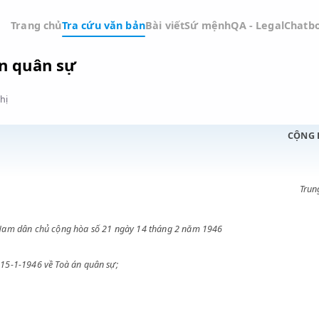
Trang chủ
Tra cứu văn bản
Bài viết
Sứ mệnh
QA -
Toà án quân sự
Đồ thị
nước Việt Nam dân chủ cộng hòa số 21 ngày 14 tháng 2 năm 1946
OÀ
12-1945, 15-1-1946 về Toà án quân sự;
ều;