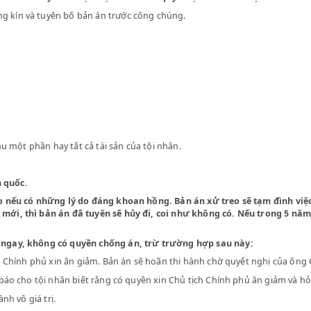
uật pháp và lương tâm mình.
của hai ông Bộ trưởng Bộ Nội vụ và Bộ Tư pháp và phải tuân theo m
ành chính ký, ông Bộ trưởng Bộ Tư pháp có thể uỷ cho ông Chưởng
trụ sở. Nếu có duyên cớ đặc biệt tòa có thể quyết định xử kín đ
g phòng kín và tuyên bố bản án trước công chúng.
 tịch thu một phần hay tất cả tài sản của tội nhân.
của toàn quốc.
 án treo nếu có những lý do đáng khoan hồng. Bản án xử treo sẽ
t việc mới, thì bản án đã tuyên sẽ hủy đi, coi như không có. N