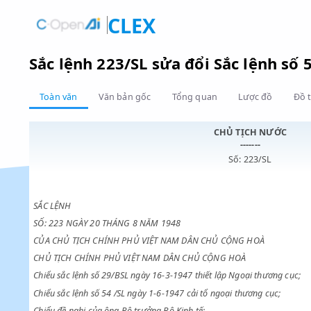
CLEX
Sắc lệnh 223/SL sửa đổi Sắc lện
Toàn văn
Văn bản gốc
Tổng quan
Lược đồ
CHỦ TỊCH NƯ
-------
Số: 223/SL
SẮC LỆNH
SỐ: 223 NGÀY 20 THÁNG 8 NĂM 1948
CỦA CHỦ TỊCH CHÍNH PHỦ VIỆT NAM DÂN CHỦ CỘNG HOÀ
CHỦ TỊCH CHÍNH PHỦ VIỆT NAM DÂN CHỦ CỘNG HOÀ
Chiểu sắc lệnh số 29/BSL ngày 16-3-1947 thiết lập Ngoại thươn