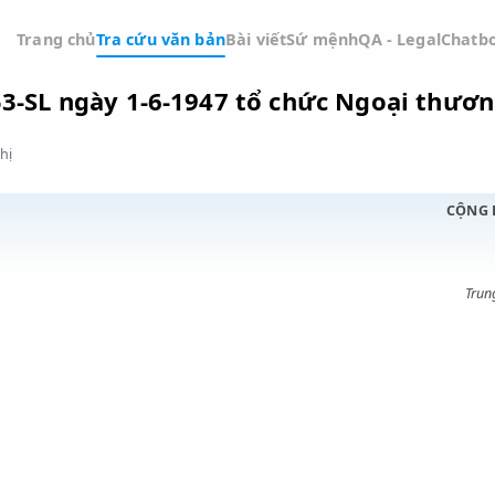
Trang chủ
Tra cứu văn bản
Bài viết
Sứ mệnh
QA -
h số 53-SL ngày 1-6-1947 tổ chức Ng
Đồ thị
ỚC
g cục;