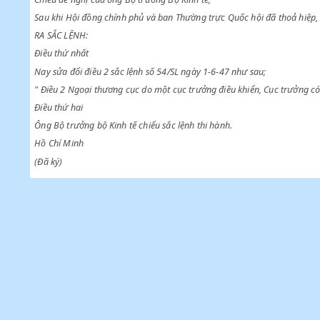
Chiểu sắc lệnh số 54 /SL ngày 1-6-1947 cải tổ ngoại thương cục
Chiểu đề nghị của ông Bộ trưởng Bộ Kinh tế;
Sau khi Hội đồng chính phủ và ban Thường trực Quốc hội đã th
RA SẮC LỆNH:
Điều thứ nhất
Nay sửa đổi điều 2 sắc lệnh số 54/SL ngày 1-6-47 như sau;
" Điều 2 Ngoại thương cục do một cục trưởng điều khiển, Cục t
Điều thứ hai
Ông Bộ trưởng bộ Kinh tế chiểu sắc lệnh thi hành.
Hồ Chí Minh
(Đã ký)