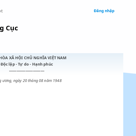
 Legal
Chatbot
oại thương Cục
CỘNG HÒA XÃ HỘI CHỦ NGHĨA VIỆT NAM
Độc lập - Tự do - Hạnh phúc
----------------------------
Trung ương, ngày 20 tháng 08 năm 1948