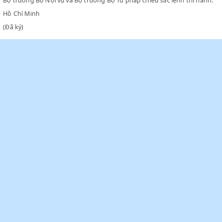
các thành phố.
c) .... không thay đổi.
Điều 2
Bộ trưởng Bộ Nội vụ và Bộ trưởng Bộ Tư pháp chiểu sắc lệnh thi 
Hồ Chí Minh
(Đã ký)