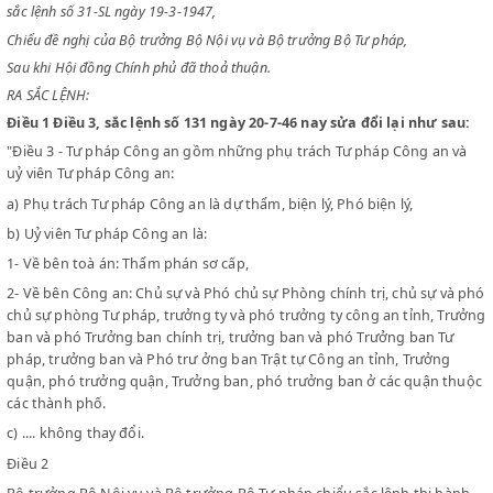
CHỦ TỊCH CHÍNH PHỦ VIỆT NAM DÂN CHỦ CỘNG HOÀ
Chiểu sắc lệnh số 131 ngày 20-7-1946 tổ chức Tư pháp Công an, sửa đổ
sắc lệnh số 31-SL ngày 19-3-1947,
Chiểu đề nghị của Bộ trưởng Bộ Nội vụ và Bộ trưởng Bộ Tư pháp,
Sau khi Hội đồng Chính phủ đã thoả thuận.
RA SẮC LỆNH:
Điều 1
Điều 3, sắc lệnh số 131 ngày 20-7-46 nay sửa đổi lại như 
"Điều 3 - Tư pháp Công an gồm những phụ trách Tư pháp Công a
uỷ viên Tư pháp Công an:
a) Phụ trách Tư pháp Công an là dự thẩm, biện lý, Phó biện lý,
b) Uỷ viên Tư pháp Công an là:
1- Về bên toà án: Thẩm phán sơ cấp,
2- Về bên Công an: Chủ sự và Phó chủ sự Phòng chính trị, chủ sự
chủ sự phòng Tư pháp, trưởng ty và phó trưởng ty công an tỉnh,
ban và phó Trưởng ban chính trị, trưởng ban và phó Trưởng ban 
pháp, trưởng ban và Phó trư ởng ban Trật tự Công an tỉnh, Trưở
quận, phó trưởng quận, Trưởng ban, phó trưởng ban ở các quận