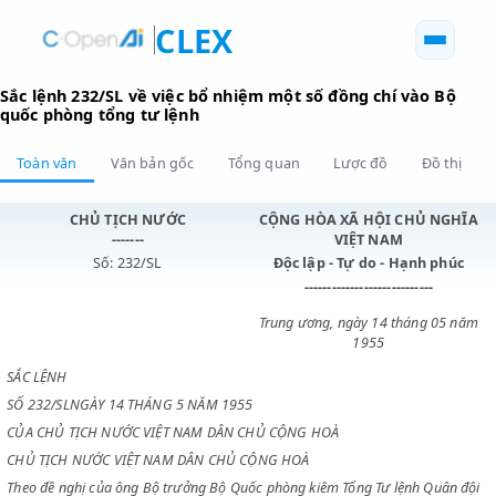
CLEX
Sắc lệnh 232/SL về việc bổ nhiệm một số đồng chí vào 
quốc phòng tổng tư lệnh
Toàn văn
Văn bản gốc
Tổng quan
Lược đồ
Đồ 
CHỦ TỊCH NƯỚC
CỘNG HÒA XÃ HỘI CHỦ N
-------
VIỆT NAM
Số: 232/SL
Độc lập - Tự do - Hạnh p
----------------------------
Trung ương, ngày 14 tháng 0
1955
SẮC LỆNH
SỐ 232/SLNGÀY 14 THÁNG 5 NĂM 1955
CỦA CHỦ TỊCH NƯỚC VIỆT NAM DÂN CHỦ CỘNG HOÀ