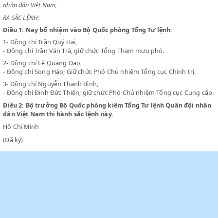
CHỦ TỊCH NƯỚC VIỆT NAM DÂN CHỦ CỘNG HOÀ
Theo đề nghị của ông Bộ trưởng Bộ Quốc phòng kiêm Tổng Tư lệnh Qu
nhân dân Việt Nam,
RA SẮC LỆNH:
Điều 1:
Nay bổ nhiệm vào Bộ Quốc phòng Tổng Tư lệnh:
1-
Đồng chí Trần Quý Hai,
- Đồng chí Trần Văn Trà, giữ chức Tổng Tham mưu phó.
2-
Đồng chí Lê Quang Đạo,
- Đồng chí Song Hào; Giữ chức Phó Chủ nhiệm Tổng cục Chính trị.
3-
Đồng chí Nguyễn Thanh Bình,
- Đồng chí Đinh Đức Thiên; giữ chức Phó Chủ nhiệm Tổng cục Cun
Điều 2:
Bộ trưởng Bộ Quốc phòng kiêm Tổng Tư lệnh Quân đội
dân Việt Nam thi hành sắc lệnh này.
Hồ Chí Minh
(Đã ký)